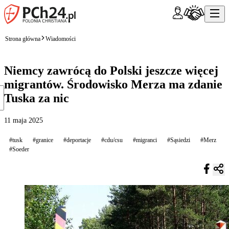
Strona główna
Wiadomości
Niemcy zawrócą do Polski jeszcze więcej
migrantów. Środowisko Merza ma zdanie
Tuska za nic
11 maja 2025
#tusk
#granice
#deportacje
#cdu/csu
#migranci
#Sąsiedzi
#Merz
#Soeder