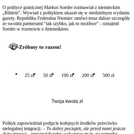
O polityce granicznej Markus Soeder rozmawiał z niemieckim
„Bildem”. Wywiad z politykiem ukazał się w niedzielnym wydaniu
gazety. Republika Federalna Niemiec omówi teraz dalsze szczegóły
ze swoimi partnerami "tak szybko, jak to możliwe" - oznajmił
Soeder w rozmowie z dziennikiem.
Zróbmy to razem!
25 zł
50 zł
100 zł
200 zł
500 zł
Polityk zapowiedział podjęcie kolejnych środków przeciwko
nielegalnej imigracji. –
To dobry początek, ale przed nami jeszcze
dużo (pracy) –
przyznał Soeder, wskazując m.in. na potrzebę