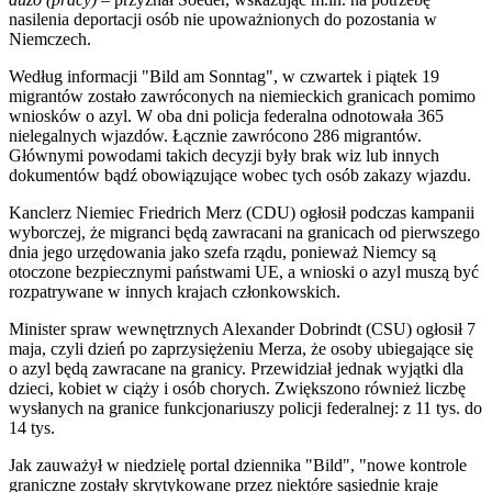
nasilenia deportacji osób nie upoważnionych do pozostania w
Niemczech.
Według informacji "Bild am Sonntag", w czwartek i piątek 19
migrantów zostało zawróconych na niemieckich granicach pomimo
wniosków o azyl. W oba dni policja federalna odnotowała 365
nielegalnych wjazdów. Łącznie zawrócono 286 migrantów.
Głównymi powodami takich decyzji były brak wiz lub innych
dokumentów bądź obowiązujące wobec tych osób zakazy wjazdu.
Kanclerz Niemiec Friedrich Merz (CDU) ogłosił podczas kampanii
wyborczej, że migranci będą zawracani na granicach od pierwszego
dnia jego urzędowania jako szefa rządu, ponieważ Niemcy są
otoczone bezpiecznymi państwami UE, a wnioski o azyl muszą być
rozpatrywane w innych krajach członkowskich.
Minister spraw wewnętrznych Alexander Dobrindt (CSU) ogłosił 7
maja, czyli dzień po zaprzysiężeniu Merza, że osoby ubiegające się
o azyl będą zawracane na granicy. Przewidział jednak wyjątki dla
dzieci, kobiet w ciąży i osób chorych. Zwiększono również liczbę
wysłanych na granice funkcjonariuszy policji federalnej: z 11 tys. do
14 tys.
Jak zauważył w niedzielę portal dziennika "Bild", "nowe kontrole
graniczne zostały skrytykowane przez niektóre sąsiednie kraje