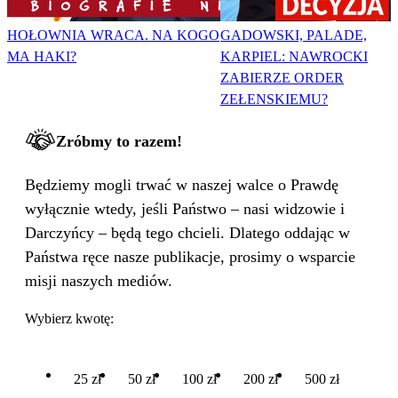
HOŁOWNIA WRACA. NA KOGO
GADOWSKI, PALADE,
MA HAKI?
KARPIEL: NAWROCKI
ZABIERZE ORDER
ZEŁENSKIEMU?
Zróbmy to razem!
Będziemy mogli trwać w naszej walce o Prawdę
wyłącznie wtedy, jeśli Państwo – nasi widzowie i
Darczyńcy – będą tego chcieli. Dlatego oddając w
Państwa ręce nasze publikacje, prosimy o wsparcie
misji naszych mediów.
Wybierz kwotę:
25 zł
50 zł
100 zł
200 zł
500 zł