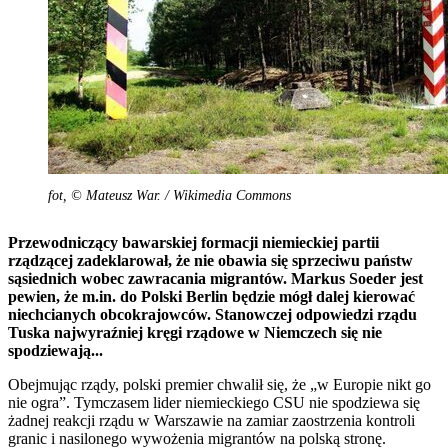
fot, © Mateusz War. / Wikimedia Commons
Przewodniczący bawarskiej formacji niemieckiej partii
rządzącej zadeklarował, że nie obawia się sprzeciwu państw
sąsiednich wobec zawracania migrantów. Markus Soeder jest
pewien, że m.in. do Polski Berlin będzie mógł dalej kierować
niechcianych obcokrajowców. Stanowczej odpowiedzi rządu
Tuska najwyraźniej kręgi rządowe w Niemczech się nie
spodziewają...
Obejmując rządy, polski premier chwalił się, że „w Europie nikt go
nie ogra”. Tymczasem lider niemieckiego CSU nie spodziewa się
żadnej reakcji rządu w Warszawie na zamiar zaostrzenia kontroli
granic i nasilonego wywożenia migrantów na polską stronę.