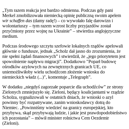
„Tym razem reakcja jest bardzo odmienna. Podczas gdy pani
Merkel zmobilizowała niemiecką opinię publiczną swoim apelem
wir schaffen das
(damy radę!) – co wywołało falę darowizn i
wolontariuszy – tym razem wzrost liczby przyjazdów został
przyćmiony przez wojnę na Ukrainie” – stwierdza anglojęzyczne
medium.
Podczas środowego szczytu szefowie lokalnych rządów apelowali
głównie o fundusze, jednak „Scholz dał jasno do zrozumienia, że
nie spełni żądań finansowych” i stwierdził, że „jego priorytetem jest
spowolnienie napływu migracji”. Dodatkowo "Poparł budowę
ośrodków azylowych na zewnętrznych granicach UE, co
uniemożliwiłoby wielu uchodźcom złożenie wniosku do
niemieckich władz (...)", komentuje „Telegraph”.
W dodatku „niegdyś zagorzałe poparcie dla uchodźców” ze strony
Zielonych zmniejszyło się. Zieloni, będący koalicjantami w rządzie
Scholza, sygnalizowali w ostatnich dniach, że wnioski o azyl
powinny być rozpatrywane, zanim wnioskodawcy dotrą do
Niemiec. „Powinniśmy wiedzieć na granicy europejskiej, kto
przybywa, skąd przybywają ludzie, i jakie jest prawdopodobieństwo
ich pozostania” – mówił minister rolnictwa Cem Oezdemir
(Zieloni).