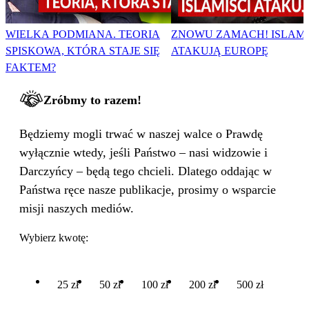
WIELKA PODMIANA. TEORIA
ZNOWU ZAMACH! ISLAMI
SPISKOWA, KTÓRA STAJE SIĘ
ATAKUJĄ EUROPĘ
FAKTEM?
Zróbmy to razem!
Będziemy mogli trwać w naszej walce o Prawdę
wyłącznie wtedy, jeśli Państwo – nasi widzowie i
Darczyńcy – będą tego chcieli. Dlatego oddając w
Państwa ręce nasze publikacje, prosimy o wsparcie
misji naszych mediów.
Wybierz kwotę:
25 zł
50 zł
100 zł
200 zł
500 zł