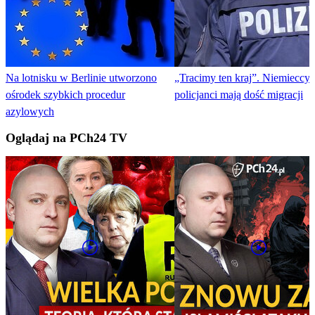
Na lotnisku w Berlinie utworzono
„Tracimy ten kraj”. Niemieccy
ośrodek szybkich procedur
policjanci mają dość migracji
azylowych
Oglądaj na PCh24 TV