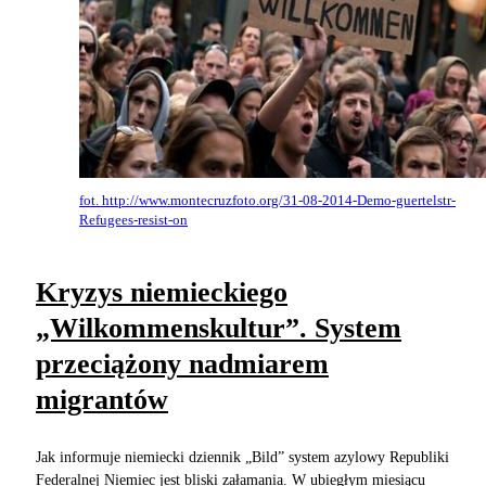
fot. http://www.montecruzfoto.org/31-08-2014-Demo-guertelstr-
Refugees-resist-on
Kryzys niemieckiego
„Wilkommenskultur”. System
przeciążony nadmiarem
migrantów
Jak informuje niemiecki dziennik „Bild” system azylowy Republiki
Federalnej Niemiec jest bliski załamania. W ubiegłym miesiącu