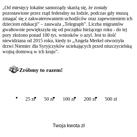
„Od miesięcy lokalne samorządy skarżą się, że zostały
pozostawione przez rząd federalny na lodzie, podczas gdy muszą
zmagać się z zakwaterowaniem uchodźców oraz zapewnieniem ich
dzieciom edukacji” – zauważa „Telegraph”. Liczba migrantów
gwałtownie powiększyła się od początku bieżącego roku - do tej
pory złożono ponad 100 tys. wniosków o azyl. Jest to ilość
niewidziana od 2015 roku, kiedy to „Angela Merkel otworzyła
drzwi Niemiec dla Syryjczyków uciekających przed niszczycielską
wojną domową w ich kraju”.
Zróbmy to razem!
25 zł
50 zł
100 zł
200 zł
500 zł