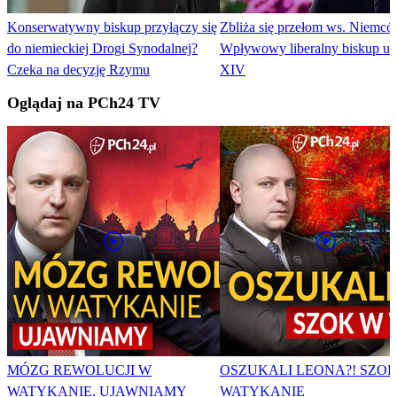
Konserwatywny biskup przyłączy się
Zbliża się przełom ws. Niemc
do niemieckiej Drogi Synodalnej?
Wpływowy liberalny biskup u
Czeka na decyzję Rzymu
XIV
Oglądaj na PCh24 TV
MÓZG REWOLUCJI W
OSZUKALI LEONA?! SZO
WATYKANIE. UJAWNIAMY
WATYKANIE