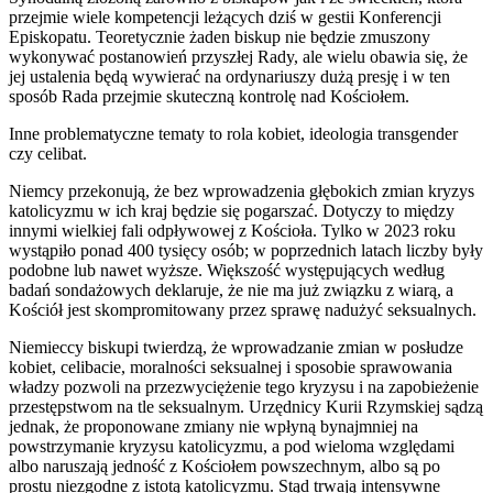
przejmie wiele kompetencji leżących dziś w gestii Konferencji
Episkopatu. Teoretycznie żaden biskup nie będzie zmuszony
wykonywać postanowień przyszłej Rady, ale wielu obawia się, że
jej ustalenia będą wywierać na ordynariuszy dużą presję i w ten
sposób Rada przejmie skuteczną kontrolę nad Kościołem.
Inne problematyczne tematy to rola kobiet, ideologia transgender
czy celibat.
Niemcy przekonują, że bez wprowadzenia głębokich zmian kryzys
katolicyzmu w ich kraj będzie się pogarszać. Dotyczy to między
innymi wielkiej fali odpływowej z Kościoła. Tylko w 2023 roku
wystąpiło ponad 400 tysięcy osób; w poprzednich latach liczby były
podobne lub nawet wyższe. Większość występujących według
badań sondażowych deklaruje, że nie ma już związku z wiarą, a
Kościół jest skompromitowany przez sprawę nadużyć seksualnych.
Niemieccy biskupi twierdzą, że wprowadzanie zmian w posłudze
kobiet, celibacie, moralności seksualnej i sposobie sprawowania
władzy pozwoli na przezwyciężenie tego kryzysu i na zapobieżenie
przestępstwom na tle seksualnym. Urzędnicy Kurii Rzymskiej sądzą
jednak, że proponowane zmiany nie wpłyną bynajmniej na
powstrzymanie kryzysu katolicyzmu, a pod wieloma względami
albo naruszają jedność z Kościołem powszechnym, albo są po
prostu niezgodne z istotą katolicyzmu. Stąd trwają intensywne