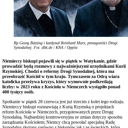
Bp Georg Bätzing i kardynał Reinhard Marx, protagoniści Drogi
Synodalnej. Fot. dbk.de / KNA / Oppitz
Niemieccy biskupi pojawili się w piątek w Watykanie, gdzie
prowadzić będą rozmowy z najważniejszymi urzędnikami Kurii
Rzymskiej.
Chodzi o reformy Drogi Synodalnej, która ma
przeobrazić Kościół w tym kraju. Tymczasem za Odrą wiara
katolicka przeżywa kryzys,
który
wymownie podkreślają
liczby: w 2023 roku z Kościoła w Niemczech wystąpiło ponad
400 tysięcy osób.
Spotkanie w piątek 28 czerwca jest już trzecim z kolei tego rodzaju.
Niemieccy biskupi rozmawiają z Kurią Rzymską o projektach
reform Kościoła w Niemczech, przygotowanych przez Drogę
Synodalną. Najbardziej kontrowersyjna ze zmian dotyczy sposobu
zarządzania Kościołem; Niemcy chcą powołać specjalną Radę
Synodalną złożoną zarówno z biskupów jak i ze świeckich, która