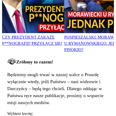
CZY PREZYDENT ZAKAŻE
POSPIESZALSKI: MORAWI
P**NOGRAFII? PRZYŁĄCZ SIĘ!
U RYMANOWSKIEGO. JE
PINOKIO?
Zróbmy to razem!
Będziemy mogli trwać w naszej walce o Prawdę
wyłącznie wtedy, jeśli Państwo – nasi widzowie i
Darczyńcy – będą tego chcieli. Dlatego oddając w
Państwa ręce nasze publikacje, prosimy o wsparcie
misji naszych mediów.
Wybierz kwotę: