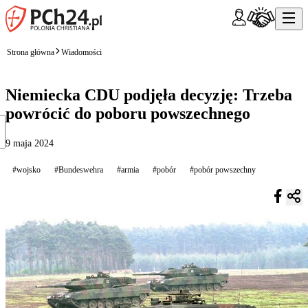
Strona główna
Wiadomości
Niemiecka CDU podjęła decyzję: Trzeba
powrócić do poboru powszechnego
9 maja 2024
#wojsko
#Bundeswehra
#armia
#pobór
#pobór powszechny