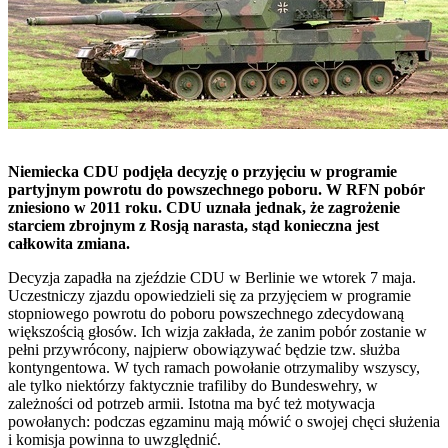
Niemiecka CDU podjęła decyzję o przyjęciu w programie
partyjnym powrotu do powszechnego poboru. W RFN pobór
zniesiono w 2011 roku. CDU uznała jednak, że zagrożenie
starciem zbrojnym z Rosją narasta, stąd konieczna jest
całkowita zmiana.
Decyzja zapadła na zjeździe CDU w Berlinie we wtorek 7 maja.
Uczestniczy zjazdu opowiedzieli się za przyjęciem w programie
stopniowego powrotu do poboru powszechnego zdecydowaną
większością głosów. Ich wizja zakłada, że zanim pobór zostanie w
pełni przywrócony, najpierw obowiązywać będzie tzw. służba
kontyngentowa. W tych ramach powołanie otrzymaliby wszyscy,
ale tylko niektórzy faktycznie trafiliby do Bundeswehry, w
zależności od potrzeb armii. Istotna ma być też motywacja
powołanych: podczas egzaminu mają mówić o swojej chęci służenia
i komisja powinna to uwzględnić.