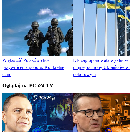
Większość Polaków chce
KE zaproponowała wykluczeni
przywrócenia poboru. Konkretne
unijnej ochrony Ukraińców w 
dane
poborowym
Oglądaj na PCh24 TV