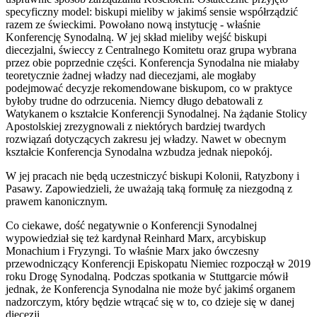
specyficzny model: biskupi mieliby w jakimś sensie współrządzić
razem ze świeckimi. Powołano nową instytucję - właśnie
Konferencję Synodalną. W jej skład mieliby wejść biskupi
diecezjalni, świeccy z Centralnego Komitetu oraz grupa wybrana
przez obie poprzednie części. Konferencja Synodalna nie miałaby
teoretycznie żadnej władzy nad diecezjami, ale mogłaby
podejmować decyzje rekomendowane biskupom, co w praktyce
byłoby trudne do odrzucenia. Niemcy długo debatowali z
Watykanem o kształcie Konferencji Synodalnej. Na żądanie Stolicy
Apostolskiej zrezygnowali z niektórych bardziej twardych
rozwiązań dotyczących zakresu jej władzy. Nawet w obecnym
kształcie Konferencja Synodalna wzbudza jednak niepokój.
W jej pracach nie będą uczestniczyć biskupi Kolonii, Ratyzbony i
Pasawy. Zapowiedzieli, że uważają taką formułę za niezgodną z
prawem kanonicznym.
Co ciekawe, dość negatywnie o Konferencji Synodalnej
wypowiedział się też kardynał Reinhard Marx, arcybiskup
Monachium i Fryzyngi. To właśnie Marx jako ówczesny
przewodniczący Konferencji Episkopatu Niemiec rozpoczął w 2019
roku Drogę Synodalną. Podczas spotkania w Stuttgarcie mówił
jednak, że Konferencja Synodalna nie może być jakimś organem
nadzorczym, który będzie wtrącać się w to, co dzieje się w danej
diecezji.