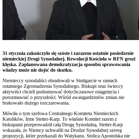
31 stycznia zakończyło się szóste i zarazem ostatnie posiedzenie
niemieckiej Drogi Synodalnej. Rewolucji Kościoła w RFN grozi
klęska. Zaplanowana demokratyzacja sposobu sprawowania
władzy może nie dojść do skutku.
Niemieccy synodaliści obradowali w Stuttgarcie w ramach
ostatniego Zgromadzenia Synodalnego. Biskupi oraz świeccy
aktywiści chcieli podsumować dotychczasowe osiągnięcia i
porozmawiać o przyszłości. Wśród awangardzistów zmian nie
brakowało dużego rozczarowania.
Mówiła o tym szefowa Centralnego Komitetu Niemieckich
Katolików, Irme Stetter-Karp. To właśnie Komitet razem z
biskupami przeprowadził całą Drogę Synodalną. Stetter-Karp
wskazała, że Niemcy uchwalili na Drodze Synodalnej szereg
propozycji, które przekazali do Watykanu. Stolica Apostolska nie