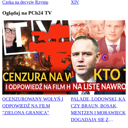
Czeka na decyzję Rzymu
XIV
Oglądaj na PCh24 TV
OCENZUROWANY WOŁYŃ I
PALADE, LODOWSKI, KAR
ODPOWIEDŹ NA FILM
CZY BRAUN, BOSAK,
"ZIELONA GRANICA"
MENTZEN I MORAWIECKI
DOGADAJĄ SIĘ Z
NAWROCKIM?