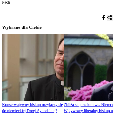
Pach
Wybrane dla Ciebie
Konserwatywny biskup przyłączy się
Zbliża się przełom ws. Niemc
do niemieckiej Drogi Synodalnej?
Wpływowy liberalny biskup u