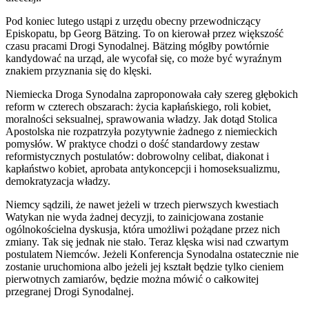
Pod koniec lutego ustąpi z urzędu obecny przewodniczący
Episkopatu, bp Georg Bätzing. To on kierował przez większość
czasu pracami Drogi Synodalnej. Bätzing mógłby powtórnie
kandydować na urząd, ale wycofał się, co może być wyraźnym
znakiem przyznania się do klęski.
Niemiecka Droga Synodalna zaproponowała cały szereg głębokich
reform w czterech obszarach: życia kapłańskiego, roli kobiet,
moralności seksualnej, sprawowania władzy. Jak dotąd Stolica
Apostolska nie rozpatrzyła pozytywnie żadnego z niemieckich
pomysłów. W praktyce chodzi o dość standardowy zestaw
reformistycznych postulatów: dobrowolny celibat, diakonat i
kapłaństwo kobiet, aprobata antykoncepcji i homoseksualizmu,
demokratyzacja władzy.
Niemcy sądzili, że nawet jeżeli w trzech pierwszych kwestiach
Watykan nie wyda żadnej decyzji, to zainicjowana zostanie
ogólnokościelna dyskusja, która umożliwi pożądane przez nich
zmiany. Tak się jednak nie stało. Teraz klęska wisi nad czwartym
postulatem Niemców. Jeżeli Konferencja Synodalna ostatecznie nie
zostanie uruchomiona albo jeżeli jej kształt będzie tylko cieniem
pierwotnych zamiarów, będzie można mówić o całkowitej
przegranej Drogi Synodalnej.