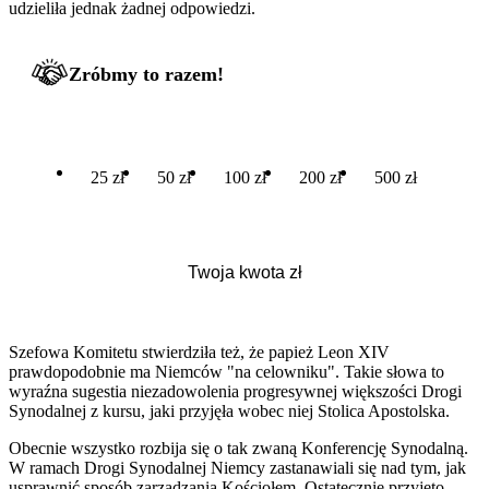
udzieliła jednak żadnej odpowiedzi.
Zróbmy to razem!
25 zł
50 zł
100 zł
200 zł
500 zł
Szefowa Komitetu stwierdziła też, że papież Leon XIV
prawdopodobnie ma Niemców "na celowniku". Takie słowa to
wyraźna sugestia niezadowolenia progresywnej większości Drogi
Synodalnej z kursu, jaki przyjęła wobec niej Stolica Apostolska.
Obecnie wszystko rozbija się o tak zwaną Konferencję Synodalną.
W ramach Drogi Synodalnej Niemcy zastanawiali się nad tym, jak
usprawnić sposób zarządzania Kościołem. Ostatecznie przyjęto