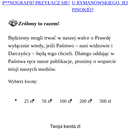
P**NOGRAFII? PRZYŁĄCZ SIĘ!
U RYMANOWSKIEGO. JE
PINOKIO?
Zróbmy to razem!
Będziemy mogli trwać w naszej walce o Prawdę
wyłącznie wtedy, jeśli Państwo – nasi widzowie i
Darczyńcy – będą tego chcieli. Dlatego oddając w
Państwa ręce nasze publikacje, prosimy o wsparcie
misji naszych mediów.
Wybierz kwotę:
25 zł
50 zł
100 zł
200 zł
500 zł