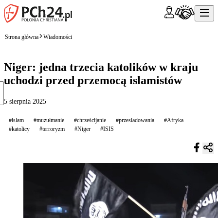
Strona główna
Wiadomości
Niger: jedna trzecia katolików w kraju
uchodzi przed przemocą islamistów
5 sierpnia 2025
#islam
#muzułmanie
#chrześcijanie
#przesladowania
#Afryka
#katolicy
#terroryzm
#Niger
#ISIS