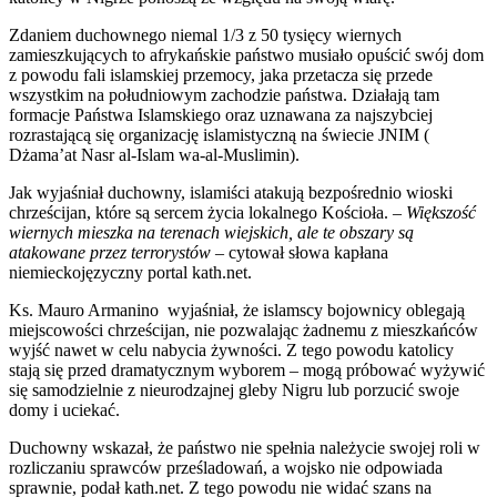
Zdaniem duchownego niemal 1/3 z 50 tysięcy wiernych
zamieszkujących to afrykańskie państwo musiało opuścić swój dom
z powodu fali islamskiej przemocy, jaka przetacza się przede
wszystkim na południowym zachodzie państwa. Działają tam
formacje Państwa Islamskiego oraz uznawana za najszybciej
rozrastającą się organizację islamistyczną na świecie JNIM (
Dżama’at Nasr al-Islam wa-al-Muslimin).
Jak wyjaśniał duchowny, islamiści atakują bezpośrednio wioski
chrześcijan, które są sercem życia lokalnego Kościoła.
– Większość
wiernych mieszka na terenach wiejskich, ale te obszary są
atakowane przez terrorystów –
cytował słowa kapłana
niemieckojęzyczny portal kath.net.
Ks. Mauro Armanino wyjaśniał, że islamscy bojownicy oblegają
miejscowości chrześcijan, nie pozwalając żadnemu z mieszkańców
wyjść nawet w celu nabycia żywności. Z tego powodu katolicy
stają się przed dramatycznym wyborem – mogą próbować wyżywić
się samodzielnie z nieurodzajnej gleby Nigru lub porzucić swoje
domy i uciekać.
Duchowny wskazał, że państwo nie spełnia należycie swojej roli w
rozliczaniu sprawców prześladowań, a wojsko nie odpowiada
sprawnie, podał kath.net. Z tego powodu nie widać szans na