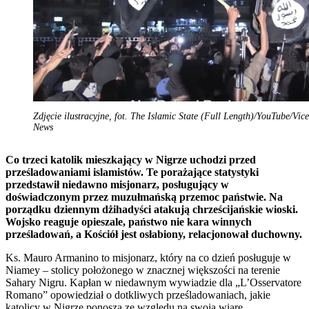
Zdjęcie ilustracyjne, fot. The Islamic State (Full Length)/YouTube/Vice
News
Co trzeci katolik mieszkający w Nigrze uchodzi przed
prześladowaniami islamistów. Te porażające statystyki
przedstawił niedawno misjonarz, posługujący w
doświadczonym przez muzułmańską przemoc państwie. Na
porządku dziennym dżihadyści atakują chrześcijańskie wioski.
Wojsko reaguje opieszale, państwo nie kara winnych
prześladowań, a Kościół jest osłabiony, relacjonował duchowny.
Ks. Mauro Armanino to misjonarz, który na co dzień posługuje w
Niamey – stolicy położonego w znacznej większości na terenie
Sahary Nigru. Kapłan w niedawnym wywiadzie dla „L’Osservatore
Romano” opowiedział o dotkliwych prześladowaniach, jakie
katolicy w Nigrze ponoszą ze względu na swoją wiarę.