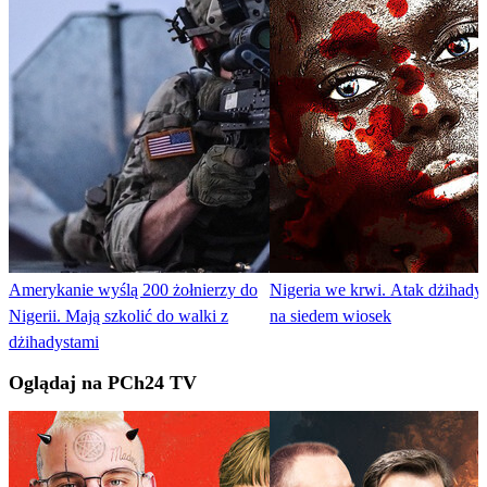
Amerykanie wyślą 200 żołnierzy do
Nigeria we krwi. Atak dżihady
Nigerii. Mają szkolić do walki z
na siedem wiosek
dżihadystami
Oglądaj na PCh24 TV