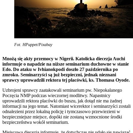
Fot. HPuppet/Pixabay
Mnożą się akty przemocy w Nigerii. Katolicka diecezja Auchi
informuje o napadzie na niższe seminarium duchowne w stanie
Edo. Do ataku w Ivhianokpodi doszło 27 października po
zmroku. Seminarzyści są już bezpieczni, jednak nieznani
sprawcy uprowadzili rektora tej placówki, ks. Thomasa Oyode.
Uzbrojeni sprawcy zaatakowali seminarium pw. Niepokalanego
Poczęcia NMP podczas wieczornej modlitwy. Napastnicy
uprowadzili rektora placówki do buszu, jak dotąd nie ma żadnej
informacji na jego temat. Natomiast wicerektor i seminarzyści zostali
odnalezieni przez lokalną policję i tymczasowo przewiezieni w
bezpieczniejsze miejsce, dopóki nie zostaną wzmocnione środki
bezpieczeństwa wokół seminarium.
Miejscowa diecezja informuje, że dotychczas nie udało się nawiązać