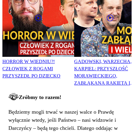
HORROR W WIEDNIU?!
GADOWSKI, WARZECHA,
CZŁOWIEK Z ROGAMI
KARPIEL: PRZYSZŁOŚĆ
PRZYSZEDŁ PO DZIECKO
MORAWIECKIEGO,
ZABŁĄKANA RAKIETA I
WIELKA PODMIANA
Zróbmy to razem!
Będziemy mogli trwać w naszej walce o Prawdę
wyłącznie wtedy, jeśli Państwo – nasi widzowie i
Darczyńcy – będą tego chcieli. Dlatego oddając w