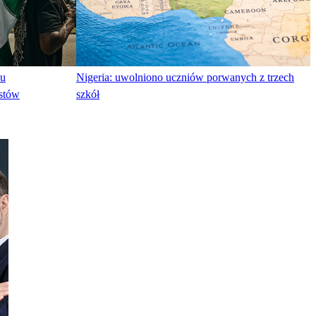
ku
Nigeria: uwolniono uczniów porwanych z trzech
ystów
szkół