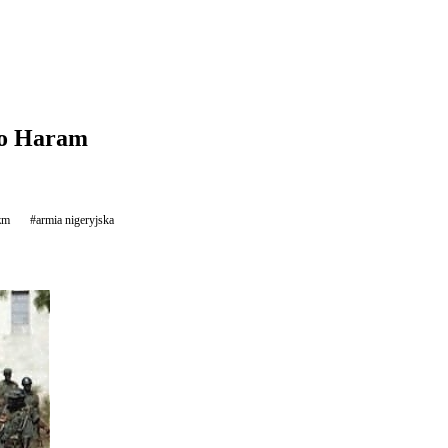
ko Haram
zm
#armia nigeryjska