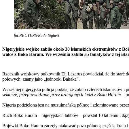
fot.REUTERS/Radu Sigheti
Nigeryjskie wojsko zabiło około 30 islamskich ekstremistów z 
walce z Boko Haram. We wrześniu zabito 35 fanatyków z tej islam
Rzecznik wojskowy pułkownik Eli Lazarus powiedział, że do starć d
polowych, znany jako „jednooki Bakaka”.
Wcześniej nigeryjska policja podała, że zabito czterech islamistów i 
sektorze, przeprowadzane przez uzbrojonych ludzi z Boko Haram
– pr
Nigeria podzielona jest na muzułmańską północ i zdominowane przez 
Ruch Boko Haram – nigeryjskich talibów – powstał 10 lat temu i dąży
Bojówki Boko Haram zaczęły atakować poza północą częścią kraju i w