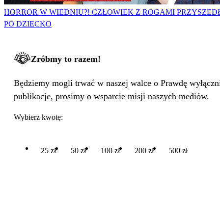
HORROR W WIEDNIU?! CZŁOWIEK Z ROGAMI PRZYSZED
PO DZIECKO
Zróbmy to razem!
Będziemy mogli trwać w naszej walce o Prawdę wyłącznie
publikacje, prosimy o wsparcie misji naszych mediów.
Wybierz kwotę:
25 zł
50 zł
100 zł
200 zł
500 zł