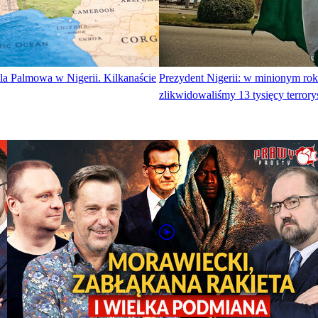
a Palmowa w Nigerii. Kilkanaście
Prezydent Nigerii: w minionym ro
zlikwidowaliśmy 13 tysięcy terror