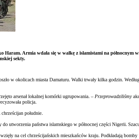
Boko Haram. Armia wdała się w
walkę z islamistami na północnym ws
skiej sekty.
oszło w okolicach miasta Damaturu. Walki trwały kilka godzin. Wedłu
przejęto arsenał lokalnej komórki ugrupowania. –
Przeprowadziliśmy
ak
ecyzowała policja.
chrześcijan południe.
 do utworzenia państwa islamskiego w północnej części Nigerii. Szacuje
zięły na cel chrześcijańskich mieszkańców kraju. Podkładają bomby w