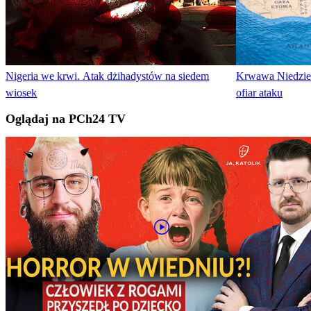
Nigeria we krwi. Atak dżihadystów na siedem
Krwawa Niedziel
wiosek
ofiar ataku
Oglądaj na PCh24 TV