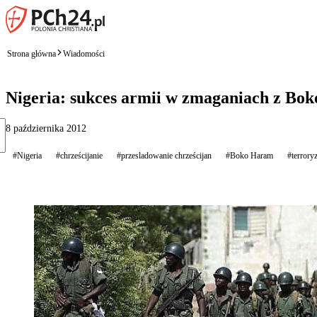
Strona główna
Wiadomości
Nigeria: sukces armii w zmaganiach z Bo
8 października 2012
#Nigeria
#chrześcijanie
#przesladowanie chrześcijan
#Boko Haram
#terrory