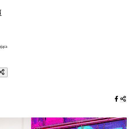
N
ająca