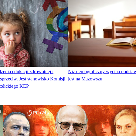
enia edukacji zdrowotnej i
Niż demograficzny wycina podsta
 sprzeciw. Jest stanowisko Komisji
jest na Mazowszu
olickiego KEP