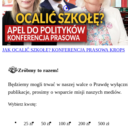
JAK OCALIĆ SZKOŁĘ? KONFERENCJA PRASOWA KROPS
Zróbmy to razem!
Będziemy mogli trwać w naszej walce o Prawdę wyłącznie
publikacje, prosimy o wsparcie misji naszych mediów.
Wybierz kwotę:
25 zł
50 zł
100 zł
200 zł
500 zł