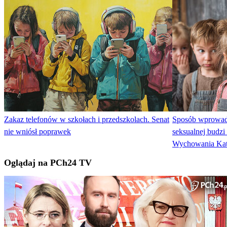
Zakaz telefonów w szkołach i przedszkolach. Senat
Sposób wprowadz
nie wniósł poprawek
seksualnej budzi
Wychowania Kat
Oglądaj na PCh24 TV