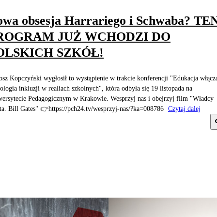
wa obsesja Harrariego i Schwaba? TE
ROGRAM JUŻ WCHODZI DO
OLSKICH SZKÓŁ!
osz Kopczyński wygłosił to wystąpienie w trakcie konferencji "Edukacja włącz
eologia inkluzji w realiach szkolnych", która odbyła się 19 listopada na
ersytecie Pedagogicznym w Krakowie. Wesprzyj nas i obejrzyj film "Władcy
ta. Bill Gates" 👉https://pch24.tv/wesprzyj-nas/?ka=008786
Czytaj dalej