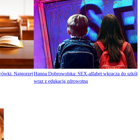
wówki. Najgorzej
Hanna Dobrowolska: SEX-alfabet wkracza do szkół
wraz z edukacją zdrowotną