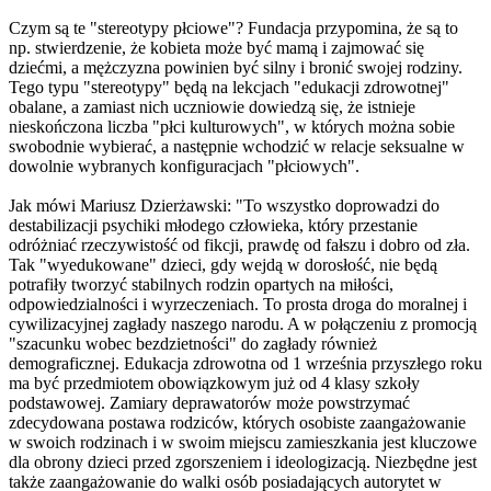
Czym są te "stereotypy płciowe"? Fundacja przypomina, że są to
np. stwierdzenie, że kobieta może być mamą i zajmować się
dziećmi, a mężczyzna powinien być silny i bronić swojej rodziny.
Tego typu "stereotypy" będą na lekcjach "edukacji zdrowotnej"
obalane, a zamiast nich uczniowie dowiedzą się, że istnieje
nieskończona liczba "płci kulturowych", w których można sobie
swobodnie wybierać, a następnie wchodzić w relacje seksualne w
dowolnie wybranych konfiguracjach "płciowych".
Jak mówi Mariusz Dzierżawski: "To wszystko doprowadzi do
destabilizacji psychiki młodego człowieka, który przestanie
odróżniać rzeczywistość od fikcji, prawdę od fałszu i dobro od zła.
Tak "wyedukowane" dzieci, gdy wejdą w dorosłość, nie będą
potrafiły tworzyć stabilnych rodzin opartych na miłości,
odpowiedzialności i wyrzeczeniach. To prosta droga do moralnej i
cywilizacyjnej zagłady naszego narodu. A w połączeniu z promocją
"szacunku wobec bezdzietności" do zagłady również
demograficznej. Edukacja zdrowotna od 1 września przyszłego roku
ma być przedmiotem obowiązkowym już od 4 klasy szkoły
podstawowej. Zamiary deprawatorów może powstrzymać
zdecydowana postawa rodziców, których osobiste zaangażowanie
w swoich rodzinach i w swoim miejscu zamieszkania jest kluczowe
dla obrony dzieci przed zgorszeniem i ideologizacją. Niezbędne jest
także zaangażowanie do walki osób posiadających autorytet w