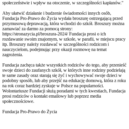
społeczeństwie i wpływ na otoczenie, w szczególności kapłanów."
Aby ułatwić działanie i budzenie świadomości innych osób,
Fundacja Pro-Prawo do Życia wydała broszurę ostrzegającą przed
przymusową deprawacją, która wchodzi do szkół. Broszury można
zamawiać za darmo za pomocą strony:
https://stronazycia.pl/broszura-2024/ Fundacja prosi o ich
rozdawanie swoim znajomym, w szkole, w parafii, w miejscu pracy
itp. Broszury należy rozdawać w szczególności rodzicom i
nauczycielom, podejmując przy okazji rozmowę na temat
zagrożenia.
Fundacja zachęca także wszystkich rodziców do tego, aby przenieść
swoje dzieci do zaufanych szkół, w których inne rodziny podzielają
te same zasady oraz starają się żyć i wychowywać swoje dzieci w
podobny sposób, lub aby przejść na edukację domową, która z roku
na rok coraz bardziej zyskuje w Polsce na popularności.
Wolontariusze Fundacji służą poradami w tych kwestiach, Fundacja
prosi rodziców o kontakt emailowy lub poprzez media
społecznościowe.
Fundacja Pro-Prawo do Życia