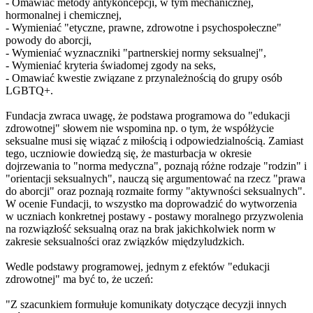
- Omawiać metody antykoncepcji, w tym mechanicznej,
hormonalnej i chemicznej,
- Wymieniać "etyczne, prawne, zdrowotne i psychospołeczne"
powody do aborcji,
- Wymieniać wyznaczniki "partnerskiej normy seksualnej",
- Wymieniać kryteria świadomej zgody na seks,
- Omawiać kwestie związane z przynależnością do grupy osób
LGBTQ+.
Fundacja zwraca uwagę, że podstawa programowa do "edukacji
zdrowotnej" słowem nie wspomina np. o tym, że współżycie
seksualne musi się wiązać z miłością i odpowiedzialnością. Zamiast
tego, uczniowie dowiedzą się, że masturbacja w okresie
dojrzewania to "norma medyczna", poznają różne rodzaje "rodzin" i
"orientacji seksualnych", nauczą się argumentować na rzecz "prawa
do aborcji" oraz poznają rozmaite formy "aktywności seksualnych".
W ocenie Fundacji, to wszystko ma doprowadzić do wytworzenia
w uczniach konkretnej postawy - postawy moralnego przyzwolenia
na rozwiązłość seksualną oraz na brak jakichkolwiek norm w
zakresie seksualności oraz związków międzyludzkich.
Wedle podstawy programowej, jednym z efektów "edukacji
zdrowotnej" ma być to, że uczeń:
"Z szacunkiem formułuje komunikaty dotyczące decyzji innych