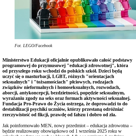
Fot. LEGO/Facebook
Ministerstwo Edukacji oficjalnie opublikowało całość podstawy
programowej do przymusowej "edukacji zdrowotnej", która
od przyszłego roku wchodzi do polskich szkół. Dzieci będą
uczyć się o masturbacji, LGBT, różnych "orientacjach
seksualnych" i "tożsamościach" płciowych, rodzajach
związków nieformalnych i homoseksualnych, rozwodach,
aborcji, antykoncepcji, bezdzietności, popędzie seksualnym,
wyrażaniu zgody na seks oraz formach aktywności seksualnej.
Fundacja Pro-Prawo do Życia ostrzega, że doprowadzi to do
destabilizacji psychiki uczniów, którzy przestaną odróżniać
rzeczywistość od fikcji, prawdę od fałszu i dobro od zła.
Jak poinformowało MEN, nowy przedmiot – edukacja zdrowotna –
będzie realizowany obowiązkowo od 1 września 2025 roku w