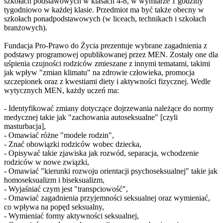
szkołach podstawowych w klasach 4-8, w wymiarze 1 godziny
tygodniowo w każdej klasie. Przedmiot ma być także obecny w
szkołach ponadpodstawowych (w liceach, technikach i szkołach
branżowych).
Fundacja Pro-Prawo do Życia prezentuje wybrane zagadnienia z
podstawy programowej opublikowanej przez MEN. Zostały one dla
uśpienia czujności rodziców zmieszane z innymi tematami, takimi
jak wpływ "zmian klimatu" na zdrowie człowieka, promocja
szczepionek oraz z kwestiami diety i aktywności fizycznej. Wedle
wytycznych MEN, każdy uczeń ma:
- Identyfikować zmiany dotyczące dojrzewania należące do normy
medycznej takie jak "zachowania autoseksualne" [czyli
masturbacja],
- Omawiać różne "modele rodzin",
- Znać obowiązki rodziców wobec dziecka,
- Opisywać takie zjawiska jak rozwód, separacja, wchodzenie
rodziców w nowe związki,
- Omawiać "kierunki rozwoju orientacji psychoseksualnej" takie jak
homoseksualizm i biseksualizm,
- Wyjaśniać czym jest "transpciowość",
- Omawiać zagadnienia przyjemności seksualnej oraz wymieniać,
co wpływa na popęd seksualny,
- Wymieniać formy aktywności seksualnej,