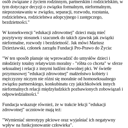
osób związane z życiem rodzinnym, partnerskim i rodzicielskim, w
tym dotyczące decyzji o związku formalnym, nieformalnym,
niepozostawaniu w związku, separacji, rozwodu, rozstania,
rodzicielstwa, rodzicielstwa adopcyjnego i zastępczego,
bezdzietności."
W konsekwencji "edukacji zdrowotnej" dzieci mają mieć
pozytywny stosunek i szacunek do takich zjawisk jak związki
nieformalne, rozwody i bezdzietność. Jak mówi Mariusz
Dzierżawski, członek zarządu Fundacji Pro-Prawo do Życia:
"W ten sposób planuje się wprowadzić do umysłów dzieci i
młodzieży totalny relatywizm moralny - "róbta co chceta" w sferze
seksualnej i relacji z innymi ludźmi dowolnej płci. W świetle
przymusowej "edukacji zdrowotnej" małżeństwo kobiety i
mężczyzny niczym nie różni się moralnie od homoseksualnego
związku partnerskiego, konkubinatu czy jakichkolwiek innych
nieformalnych relacji międzyludzkich pozbawionych zobowiązań i
odpowiedzialności."
Fundacja wskazuje również, że w trakcie lekcji "edukacji
zdrowotnej" uczniowie mają też:
"Wymieniać stereotypy płciowe oraz wyjaśniać ich negatywny
wpływ na funkcjonowanie człowieka".