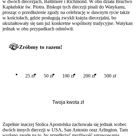
w dwóch diecezjach, Baltimore i Richmond. W obu działa Bractwo
Kapłańskie św. Piotra. Biskupi tych diecezji pisali do Watykanu,
prosząc o przedłużenie zgody na celebrację w dawnym rycie także
w kościołach, gdzie posługują zwykli księża diecezjalni, bo
ukształtowały się tam już konkretne wspólnoty tradycyjne. Watykan
jednak w obu przypadkach odmówił.
Zróbmy to razem!
25 zł
50 zł
100 zł
200 zł
500 zł
Zupełnie inaczej Stolica Apostolska zachowała się jednak wobec
dwóch innych diecezji w USA, San Antonio oraz Arlington. Tam
wydano zgodę na to, by przedłużyć możliwość sprawowania