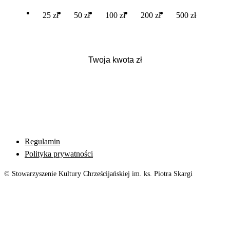
25 zł
50 zł
100 zł
200 zł
500 zł
Regulamin
Polityka prywatności
© Stowarzyszenie Kultury Chrześcijańskiej im. ks. Piotra Skargi