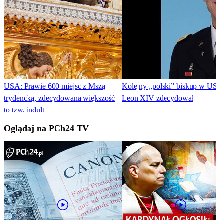
USA: Prawie 600 miejsc z Mszą
Kolejny „polski” biskup w US
trydencką, zdecydowana większość
Leon XIV zdecydował
to tzw. indult
Oglądaj na PCh24 TV