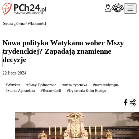
Strona główna
Wiadomości
Nowa polityka Watykanu wobec Mszy
trydenckiej? Zapadają znamienne
decyzje
22 lipca 2024
#Watykan
#Stany Zjednoczone
#msza trydencka
#msza tradycyjna
#Stolica Apostolska
#Rorate Caeli
#Dykasteria Kultu Bożego