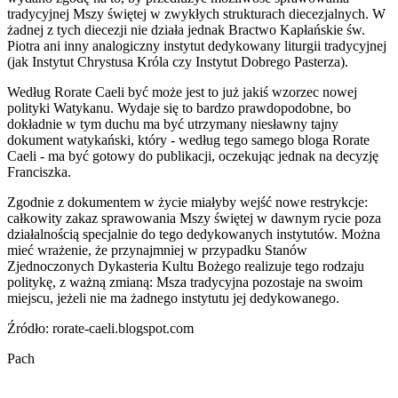
tradycyjnej Mszy świętej w zwykłych strukturach diecezjalnych. W
żadnej z tych diecezji nie działa jednak Bractwo Kapłańskie św.
Piotra ani inny analogiczny instytut dedykowany liturgii tradycyjnej
(jak Instytut Chrystusa Króla czy Instytut Dobrego Pasterza).
Według Rorate Caeli być może jest to już jakiś wzorzec nowej
polityki Watykanu. Wydaje się to bardzo prawdopodobne, bo
dokładnie w tym duchu ma być utrzymany niesławny tajny
dokument watykański, który - według tego samego bloga Rorate
Caeli - ma być gotowy do publikacji, oczekując jednak na decyzję
Franciszka.
Zgodnie z dokumentem w życie miałyby wejść nowe restrykcje:
całkowity zakaz sprawowania Mszy świętej w dawnym rycie poza
działalnością specjalnie do tego dedykowanych instytutów. Można
mieć wrażenie, że przynajmniej w przypadku Stanów
Zjednoczonych Dykasteria Kultu Bożego realizuje tego rodzaju
politykę, z ważną zmianą: Msza tradycyjna pozostaje na swoim
miejscu, jeżeli nie ma żadnego instytutu jej dedykowanego.
Źródło: rorate-caeli.blogspot.com
Pach