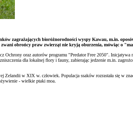
unków zagrażających bioróżnorodności wyspy Kawau, m.in. oposów
 zwani obrońcy praw zwierząt nie kryją oburzenia, mówiąc o "ma
cz Ochrony oraz autorów programu "Predator Free 2050". Inicjatywa 
niszczenia dla lokalnej flory i fauny, zabierając jedzenie m.in. zag
Nowej Zelandii w XIX w. człowiek. Populacja ssaków rozrastała się w z
żywienie - wielkie ptaki moa.