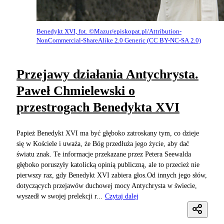
Benedykt XVI, fot. ©Mazur/episkopat.pl/Attribution-
NonCommercial-ShareAlike 2.0 Generic (CC BY-NC-SA 2.0)
Przejawy działania Antychrysta.
Paweł Chmielewski o
przestrogach Benedykta XVI
Papież Benedykt XVI ma być głęboko zatroskany tym, co dzieje
się w Kościele i uważa, że Bóg przedłuża jego życie, aby dać
światu znak. Te informacje przekazane przez Petera Seewalda
głęboko poruszyły katolicką opinią publiczną, ale to przecież nie
pierwszy raz, gdy Benedykt XVI zabiera głos.Od innych jego słów,
dotyczących przejawów duchowej mocy Antychrysta w świecie,
wyszedł w swojej prelekcji r...
Czytaj dalej