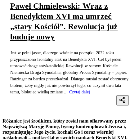
Paweł Chmielewski: Wraz z
Benedyktem XVI ma umrzeć
„stary Kościół”. Rewolucja już
buduje nowy
Jest w pełni jasne, dlaczego właśnie na początku 2022 roku
przypuszczono frontalny atak na Benedykta XVI. Cel był jeden:
utorować drogę antykatolickiej Rewolucji w samym Kościele.
Niemiecka Droga Synodalna, globalny Proces Synodalny – papież
Ratzinger za bardzo przeszkadzał. Dlatego musiał zostać obrzucony
błotem, żeby nigdy już nie powtórzył tego, co uczynił dwa lata
temu, blokując wielką zmianę ...
Czytaj dalej
Różaniec jest środkiem, który został nam ofiarowany przez
Najświętszą Maryję Pannę, byśmy kontemplowali Jezusa i,
rozpamiętując Jego życie, kochali Go i coraz wierniej
naśladowali – podkreślał w swoich naukach Benedykt XVI.