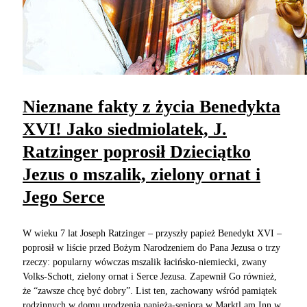
Nieznane fakty z życia Benedykta
XVI! Jako siedmiolatek, J.
Ratzinger poprosił Dzieciątko
Jezus o mszalik, zielony ornat i
Jego Serce
W wieku 7 lat Joseph Ratzinger – przyszły papież Benedykt XVI –
poprosił w liście przed Bożym Narodzeniem do Pana Jezusa o trzy
rzeczy: popularny wówczas mszalik łacińsko-niemiecki, zwany
Volks-Schott, zielony ornat i Serce Jezusa. Zapewnił Go również,
że “zawsze chcę być dobry”. List ten, zachowany wśród pamiątek
rodzinnych w domu urodzenia papieża-seniora w Marktl am Inn w