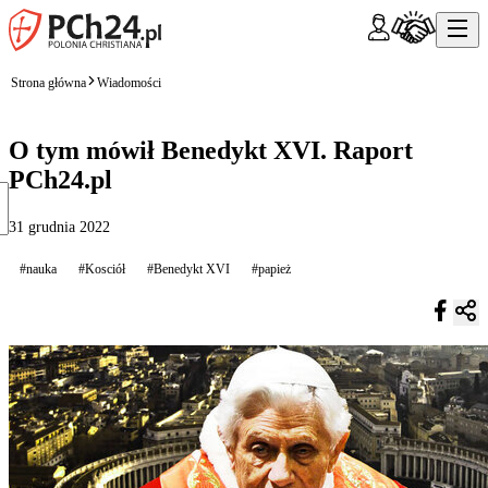
Strona główna
Wiadomości
O tym mówił Benedykt XVI. Raport
PCh24.pl
31 grudnia 2022
#nauka
#Kosciół
#Benedykt XVI
#papież