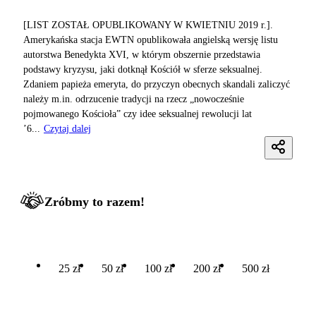
[LIST ZOSTAŁ OPUBLIKOWANY W KWIETNIU 2019 r.].
Amerykańska stacja EWTN opublikowała angielską wersję listu
autorstwa Benedykta XVI, w którym obszernie przedstawia
podstawy kryzysu, jaki dotknął Kościół w sferze seksualnej.
Zdaniem papieża emeryta, do przyczyn obecnych skandali zaliczyć
należy m.in. odrzucenie tradycji na rzecz „nowocześnie
pojmowanego Kościoła” czy idee seksualnej rewolucji lat
’6...
Czytaj dalej
Zróbmy to razem!
25 zł
50 zł
100 zł
200 zł
500 zł