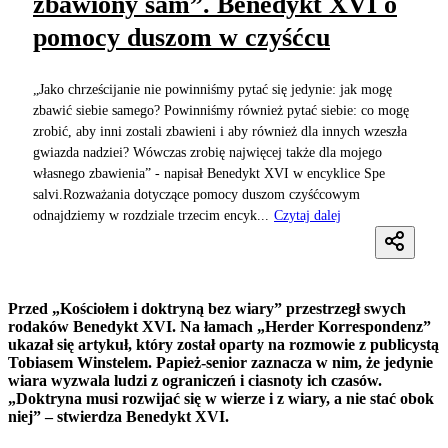
zbawiony sam”. Benedykt XVI o
pomocy duszom w czyśćcu
„Jako chrześcijanie nie powinniśmy pytać się jedynie: jak mogę
zbawić siebie samego? Powinniśmy również pytać siebie: co mogę
zrobić, aby inni zostali zbawieni i aby również dla innych wzeszła
gwiazda nadziei? Wówczas zrobię najwięcej także dla mojego
własnego zbawienia” - napisał Benedykt XVI w encyklice Spe
salvi.Rozważania dotyczące pomocy duszom czyśćcowym
odnajdziemy w rozdziale trzecim encyk...
Czytaj dalej
Przed „Kościołem i doktryną bez wiary” przestrzegł swych
rodaków Benedykt XVI. Na łamach „Herder Korrespondenz”
ukazał się artykuł, który został oparty na rozmowie z publicystą
Tobiasem Winstelem. Papież-senior zaznacza w nim, że jedynie
wiara wyzwala ludzi z ograniczeń i ciasnoty ich czasów.
„Doktryna musi rozwijać się w wierze i z wiary, a nie stać obok
niej” – stwierdza Benedykt XVI.