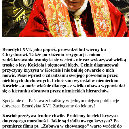
Benedykt XVI, jako papież, prowadził lud wierny ku
Chrystusowi. Także po złożeniu rezygnacji - mimo
zadeklarowania usunięcia się w cień - nie raz wykazywał wielką
troskę o losy Kościoła i piętnował błędy. Celnie diagnozował
przyczyny kryzysu w Kościele i nie bał się otwarcie o nich
mówić. Pisał wprost o zdradzaniu swojego powołania przez
niektórych duchownych. I choć sam wyrastał w niemieckim
Kościele - a może właśnie dlatego - z wielką obawą wypowiadał
się o kierunku obranym przez niemieckich hierarchów.
Specjalnie dla Państwa zebraliśmy w jednym miejscu publikacje
dotyczące Benedykta XVI. Zachęcamy do lektury!
Kościół przeżywa trudne chwile. Problemy to efekt kryzysu
dotyczącego moralności. Jakie są źródła owego kryzysu? Po
premierze filmu pt. „Zabawa w chowanego” warto wrócić do