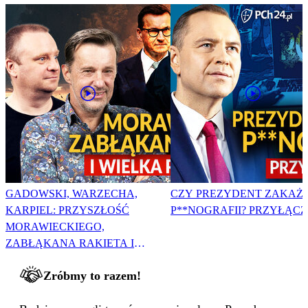
GADOWSKI, WARZECHA,
CZY PREZYDENT ZAKAŻ
KARPIEL: PRZYSZŁOŚĆ
P**NOGRAFII? PRZYŁĄCZ 
MORAWIECKIEGO,
ZABŁĄKANA RAKIETA I
WIELKA PODMIANA
Zróbmy to razem!