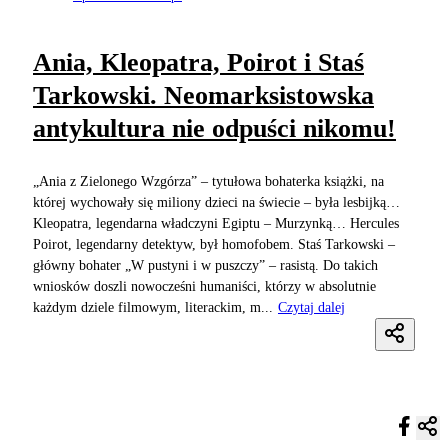
Ania, Kleopatra, Poirot i Staś
Tarkowski. Neomarksistowska
antykultura nie odpuści nikomu!
„Ania z Zielonego Wzgórza” – tytułowa bohaterka książki, na
której wychowały się miliony dzieci na świecie – była lesbijką…
Kleopatra, legendarna władczyni Egiptu – Murzynką… Hercules
Poirot, legendarny detektyw, był homofobem. Staś Tarkowski –
główny bohater „W pustyni i w puszczy” – rasistą. Do takich
wniosków doszli nowocześni humaniści, którzy w absolutnie
każdym dziele filmowym, literackim, m...
Czytaj dalej