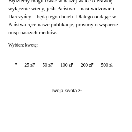
Będziemy mogli trwać w naszej walce o Prawdę
wyłącznie wtedy, jeśli Państwo – nasi widzowie i
Darczyńcy – będą tego chcieli. Dlatego oddając w
Państwa ręce nasze publikacje, prosimy o wsparcie
misji naszych mediów.
Wybierz kwotę:
25 zł
50 zł
100 zł
200 zł
500 zł