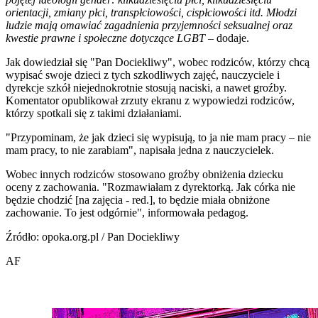
orientacji, zmiany płci, transpłciowości, cispłciowości itd. Młodzi
ludzie mają omawiać zagadnienia przyjemności seksualnej oraz
kwestie prawne i społeczne dotyczące LGBT
– dodaje.
Jak dowiedział się "Pan Dociekliwy", wobec rodziców, którzy chcą
wypisać swoje dzieci z tych szkodliwych zajęć, nauczyciele i
dyrekcje szkół niejednokrotnie stosują naciski, a nawet groźby.
Komentator opublikował zrzuty ekranu z wypowiedzi rodziców,
którzy spotkali się z takimi działaniami.
"Przypominam, że jak dzieci się wypisują, to ja nie mam pracy – nie
mam pracy, to nie zarabiam", napisała jedna z nauczycielek.
Wobec innych rodziców stosowano groźby obniżenia dziecku
oceny z zachowania. "Rozmawiałam z dyrektorką. Jak córka nie
będzie chodzić [na zajęcia - red.], to będzie miała obniżone
zachowanie. To jest odgórnie", informowała pedagog.
Źródło: opoka.org.pl / Pan Dociekliwy
AF