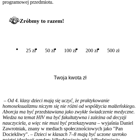
programowej przedmiotu.
Zróbmy to razem!
25 zł
50 zł
100 zł
200 zł
500 zł
–
Od 4. klasy dzieci mają się uczyć, że praktykowanie
homoseksualizmu niczym się nie różni od współżycia małżeńskiego.
Aborcja ma być przedstawiana jako zwykłe świadczenie medyczne.
Wiedza na temat HIV ma być fakultatywna i zależna od decyzji
nauczyciela, a więc nie musi być przekazywana
– wyjaśnia Daniel
Zawrotniak, znany w mediach społecznościowych jako "Pan
Dociekliwy". –
Dzieci w klasach 7–8 mają być uczone szeroko
pojętej ideologii gender: kilkudziesięciu płci, kilkudziesięciu