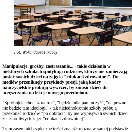
Fot. Wokandapix/Pixabay
Manipulacje, groźby, zastraszanie... - takie działania w
niektórych szkołach spotykają rodziców, którzy nie zamierzają
posłać swoich dzieci na zajęcia "edukacji zdrowotnej". Do
mediów przeniknęły przykłady presji, jaką kadry
nauczycielskie próbują wywrzeć, by zmusić dzieci do
uczęszczania na lekcje nowego przedmiotu.
"Spróbujcie chociaż na rok", "będzie miła pani uczyć", "na pewno
nie będzie tam ideologii" - tak niejednokrotnie szkoły próbują
przekonać rodziców "po dobroci", by nie wypisywali swoich dzieci
ze szkodliwych zajęć "edukacji zdrowotnej".
Tymczasem niebezpieczne treści znaleźć można w samej podstawie