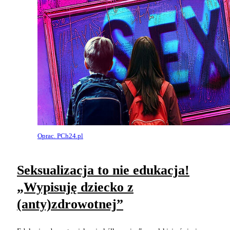
Oprac. PCh24.pl
Seksualizacja to nie edukacja!
„Wypisuję dziecko z
(anty)zdrowotnej”