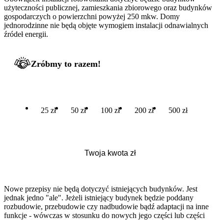
użyteczności publicznej, zamieszkania zbiorowego oraz budynków
gospodarczych o powierzchni powyżej 250 mkw. Domy
jednorodzinne nie będą objęte wymogiem instalacji odnawialnych
źródeł energii.
Zróbmy to razem!
25 zł
50 zł
100 zł
200 zł
500 zł
Nowe przepisy nie będą dotyczyć istniejących budynków. Jest
jednak jedno "ale". Jeżeli istniejący budynek będzie poddany
rozbudowie, przebudowie czy nadbudowie bądź adaptacji na inne
funkcje - wówczas w stosunku do nowych jego części lub części