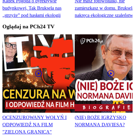
Radek Pogoda o dyrektywie
Nie masz fotowoltaiki, nie
budynkowej. Tak Bruksela nas
zamieszkasz w domu. Bruksela
„strzyże” pod hasłami ekologii
nakręca ekologiczne szaleństw
Oglądaj na PCh24 TV
OCENZUROWANY WOŁYŃ I
(NIE) BOŻE IGRZYSKO
ODPOWIEDŹ NA FILM
NORMANA DAVIESA?
"ZIELONA GRANICA"