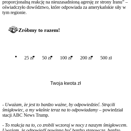
proporcjonalną reakcję na nieuzasadnioną agresję ze strony Iranu” –
oświadczyło dowództwo, które odpowiada za amerykańskie siły w
tym regionie.
Zróbmy to razem!
25 zł
50 zł
100 zł
200 zł
500 zł
-
Uważam, że jest to bardzo ważne, by odpowiedzieć. Strącili
śmigłowiec, a my właśnie teraz na to odpowiadamy
– powiedział
stacji ABC News Trump.
-
To reakcja na to, co zrobili wczoraj w nocy z naszym śmigłowcem.
Uważam, że odpowiedź powinna być bardzo stanowcza, bardzo