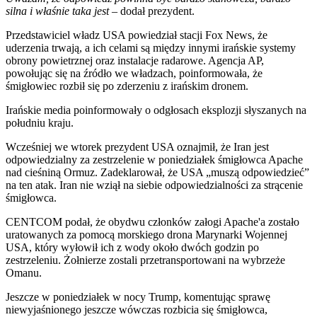
silna i właśnie taka jest
– dodał prezydent.
Przedstawiciel władz USA powiedział stacji Fox News, że
uderzenia trwają, a ich celami są między innymi irańskie systemy
obrony powietrznej oraz instalacje radarowe. Agencja AP,
powołując się na źródło we władzach, poinformowała, że
śmigłowiec rozbił się po zderzeniu z irańskim dronem.
Irańskie media poinformowały o odgłosach eksplozji słyszanych na
południu kraju.
Wcześniej we wtorek prezydent USA oznajmił, że Iran jest
odpowiedzialny za zestrzelenie w poniedziałek śmigłowca Apache
nad cieśniną Ormuz. Zadeklarował, że USA „muszą odpowiedzieć”
na ten atak. Iran nie wziął na siebie odpowiedzialności za strącenie
śmigłowca.
CENTCOM podał, że obydwu członków załogi Apache'a zostało
uratowanych za pomocą morskiego drona Marynarki Wojennej
USA, który wyłowił ich z wody około dwóch godzin po
zestrzeleniu. Żołnierze zostali przetransportowani na wybrzeże
Omanu.
Jeszcze w poniedziałek w nocy Trump, komentując sprawę
niewyjaśnionego jeszcze wówczas rozbicia się śmigłowca,