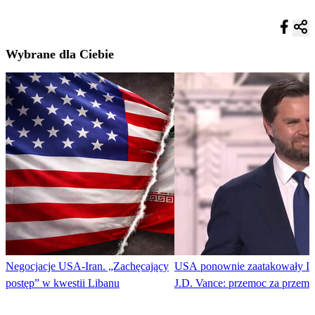
Wybrane dla Ciebie
Negocjacje USA-Iran. „Zachęcający
USA ponownie zaatakowały Ir
postęp” w kwestii Libanu
J.D. Vance: przemoc za przem