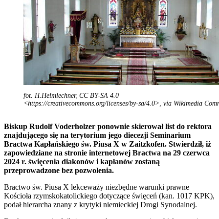
fot. H.Helmlechner, CC BY-SA 4.0
<https://creativecommons.org/licenses/by-sa/4.0>, via Wikimedia Co
Biskup Rudolf Voderholzer ponownie skierował list do rektora
znajdującego się na terytorium jego diecezji Seminarium
Bractwa Kapłańskiego św. Piusa X w Zaitzkofen. Stwierdził, iż
zapowiedziane na stronie internetowej Bractwa na 29 czerwca
2024 r. święcenia diakonów i kapłanów zostaną
przeprowadzone bez pozwolenia.
Bractwo św. Piusa X lekceważy niezbędne warunki prawne
Kościoła rzymskokatolickiego dotyczące święceń (kan. 1017 KPK),
podał hierarcha znany z krytyki niemieckiej Drogi Synodalnej.