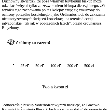
Duchowny stwierdził, że poza własnym terytorium biskup może
udzielać święceń tylko za zezwoleniem biskupa diecezjalnego. „W
wyniku tego zachowania po raz kolejny czuję się zmuszony do
ochrony porządku kościelnego i jako Ordinarius loci, do zakazania
nieautoryzowanych święceń konsekracji na terenie diecezji
ratyzbońskiej, tak jak w poprzednich latach”, orzekł ordynariusz
Ratyzbony.
Zróbmy to razem!
25 zł
50 zł
100 zł
200 zł
500 zł
Jednocześnie biskup Voderholzer wyraził nadzieję, że Bractwo
Kapłańskie Świętego Piusa X będzie szczerze dążyć do powrotu do