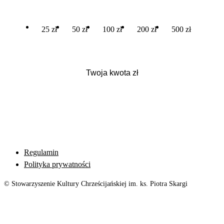
25 zł
50 zł
100 zł
200 zł
500 zł
Regulamin
Polityka prywatności
© Stowarzyszenie Kultury Chrześcijańskiej im. ks. Piotra Skargi