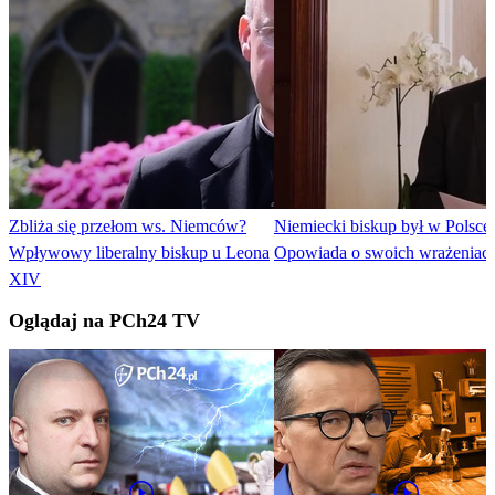
Zbliża się przełom ws. Niemców?
Niemiecki biskup był w Polsce.
Wpływowy liberalny biskup u Leona
Opowiada o swoich wrażeniac
XIV
Oglądaj na PCh24 TV