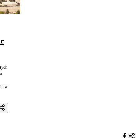
or
tych
a
nic w