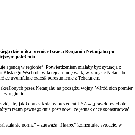
skiego dziennika premier Izraela Benjamin Netanjahu po
iejszym położeniu.
uje agendę w regionie”. Potwierdzeniem miałaby być sytuacja z
ego Bliskiego Wschodu w kolejną rundę walk, w zamyśle Netanjahu
rótce tryumfalnie ogłosił porozumienie z Teheranem.
akreślonych przez Netanjahu na początku wojny. Wśród nich premier
h w regionie.
obrazić, aby jakikolwiek kolejny prezydent USA – „prawdopodobnie
 którym reżim pewnego dnia postanowi, że jednak chce skonstruować
mal stała się normą” – zauważa „Haarec” komentując sytuację, w