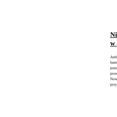
Ni
w 
Amba
bute
poin
prow
Nowy
przy