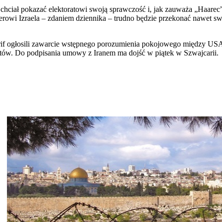
hciał pokazać elektoratowi swoją sprawczość i, jak zauważa „Haarec”,
wi Izraela – zdaniem dziennika – trudno będzie przekonać nawet swo
rif ogłosili zawarcie wstępnego porozumienia pokojowego między USA
ortów. Do podpisania umowy z Iranem ma dojść w piątek w Szwajcarii.