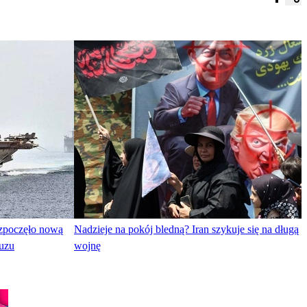
ozpoczęło nową
Nadzieje na pokój bledną? Iran szykuje się na długą
muzu
wojnę