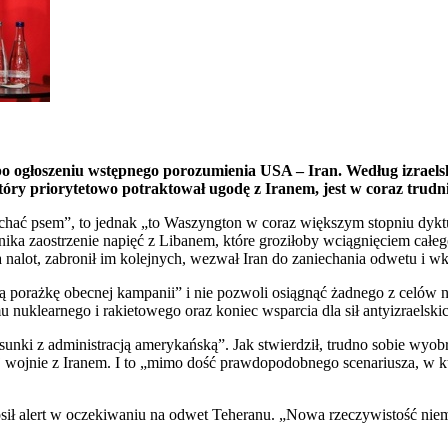
 po ogłoszeniu wstępnego porozumienia USA – Iran. Według izrael
óry priorytetowo potraktował ugodę z Iranem, jest w coraz trudn
achać psem”, to jednak „to Waszyngton w coraz większym stopniu dykt
nnika zaostrzenie napięć z Libanem, które groziłoby wciągnięciem cał
nalot, zabronił im kolejnych, wezwał Iran do zaniechania odwetu i wk
 porażkę obecnej kampanii” i nie pozwoli osiągnąć żadnego z celów n
 nuklearnego i rakietowego oraz koniec wsparcia dla sił antyizraelskic
sunki z administracją amerykańską”. Jak stwierdził, trudno sobie wy
łej wojnie z Iranem. I to „mimo dość prawdopodobnego scenariusza, w
łosił alert w oczekiwaniu na odwet Teheranu. „Nowa rzeczywistość nie