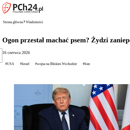
Strona główna
Wiadomości
Ogon przestał machać psem? Żydzi zanie
16 czerwca 2026
#USA
#Izrael
#wojna na Bliskim Wschodzie
#Iran