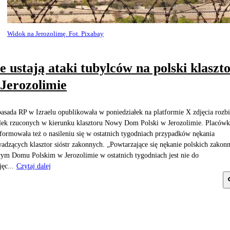
Widok na Jerozolimę. Fot. Pixabay
e ustają ataki tubylców na polski klaszt
Jerozolimie
sada RP w Izraelu opublikowała w poniedziałek na platformie X zdjęcia rozbi
lek rzuconych w kierunku klasztoru Nowy Dom Polski w Jerozolimie. Placówk
formowała też o nasileniu się w ostatnich tygodniach przypadków nękania
adzących klasztor sióstr zakonnych. „Powtarzające się nękanie polskich zakon
m Domu Polskim w Jerozolimie w ostatnich tygodniach jest nie do
jęc...
Czytaj dalej