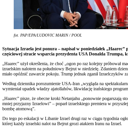
fot. PAP/EPA/LUDOVIC MARIN / POOL
Sytuacja Izraela jest ponura – napisał w poniedziałek „Haarec”
częściowej stracie wsparcia prezydenta USA Donalda Trumpa, kt
„Haarec” użył określenia, że choć „ogon po raz kolejny próbował m
izraelskim nalotem na południowy Bejrut w niedzielę. Zdaniem dzie
miało opóźnić zawarcie pokoju. Trump jednak zganił Izraelczyków za 
Według dziennika porozumienie USA-Iran „wygląda na spektakularną
wymieniał upadek władzy ajatollahów, likwidację irańskiego programu
„Haarec” pisze, że obecne kroki Netanjahu „ponownie pogarszają sto
mniej przyjazny Izraelowi” – poparł izraelskiego premiera w przysz
bombę atomową”.
Do tego po eskalacji w Libanie Izrael drugi raz w ciągu tygodnia og
której każdy izraelski nalot na Bejrut grozi atakiem Iranu na Izrael.