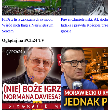
FIFA z listą zakazanych symboli.
Paweł Chmielewski: AI, godno
Wśród nich flagi z Najświętszym
ludzka i prawda Kościoła prze
Sercem
gnozie
Oglądaj na PCh24 TV