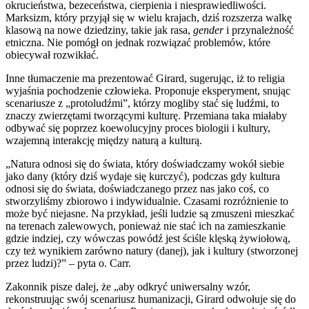
okrucieństwa, bezeceństwa, cierpienia i niesprawiedliwości.
Marksizm, który przyjął się w wielu krajach, dziś rozszerza walkę
klasową na nowe dziedziny, takie jak rasa,
gender
i przynależność
etniczna. Nie pomógł on jednak rozwiązać problemów, które
obiecywał rozwikłać.
Inne tłumaczenie ma prezentować Girard, sugerując, iż to religia
wyjaśnia pochodzenie człowieka. Proponuje eksperyment, snując
scenariusze z „protoludźmi”, którzy mogliby stać się ludźmi, to
znaczy zwierzętami tworzącymi kulturę. Przemiana taka miałaby
odbywać się poprzez koewolucyjny proces biologii i kultury,
wzajemną interakcję między naturą a kulturą.
„Natura odnosi się do świata, który doświadczamy wokół siebie
jako dany (który dziś wydaje się kurczyć), podczas gdy kultura
odnosi się do świata, doświadczanego przez nas jako coś, co
stworzyliśmy zbiorowo i indywidualnie. Czasami rozróżnienie to
może być niejasne. Na przykład, jeśli ludzie są zmuszeni mieszkać
na terenach zalewowych, ponieważ nie stać ich na zamieszkanie
gdzie indziej, czy wówczas powódź jest ściśle klęską żywiołową,
czy też wynikiem zarówno natury (danej), jak i kultury (stworzonej
przez ludzi)?” – pyta o. Carr.
Zakonnik pisze dalej, że „aby odkryć uniwersalny wzór,
rekonstruując swój scenariusz humanizacji, Girard odwołuje się do