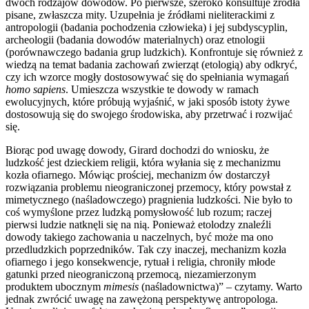
dwóch rodzajów dowodów. Po pierwsze, szeroko konsultuje źródła
pisane, zwłaszcza mity. Uzupełnia je źródłami nieliterackimi z
antropologii (badania pochodzenia człowieka) i jej subdyscyplin,
archeologii (badania dowodów materialnych) oraz etnologii
(porównawczego badania grup ludzkich). Konfrontuje się również z
wiedzą na temat badania zachowań zwierząt (etologią) aby odkryć,
czy ich wzorce mogły dostosowywać się do spełniania wymagań
homo sapiens
. Umieszcza wszystkie te dowody w ramach
ewolucyjnych, które próbują wyjaśnić, w jaki sposób istoty żywe
dostosowują się do swojego środowiska, aby przetrwać i rozwijać
się.
Biorąc pod uwagę dowody, Girard dochodzi do wniosku, że
ludzkość jest dzieckiem religii, która wyłania się z mechanizmu
kozła ofiarnego. Mówiąc prościej, mechanizm ów dostarczył
rozwiązania problemu nieograniczonej przemocy, który powstał z
mimetycznego (naśladowczego) pragnienia ludzkości. Nie było to
coś wymyślone przez ludzką pomysłowość lub rozum; raczej
pierwsi ludzie natknęli się na nią. Ponieważ etolodzy znaleźli
dowody takiego zachowania u naczelnych, być może ma ono
przedludzkich poprzedników. Tak czy inaczej, mechanizm kozła
ofiarnego i jego konsekwencje, rytuał i religia, chroniły młode
gatunki przed nieograniczoną przemocą, niezamierzonym
produktem ubocznym
mimesis
(naśladownictwa)” – czytamy. Warto
jednak zwrócić uwagę na zawężoną perspektywę antropologa.