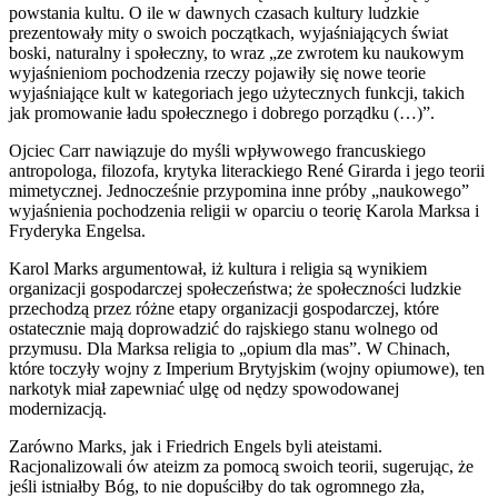
powstania kultu. O ile w dawnych czasach kultury ludzkie
prezentowały mity o swoich początkach, wyjaśniających świat
boski, naturalny i społeczny, to wraz „ze zwrotem ku naukowym
wyjaśnieniom pochodzenia rzeczy pojawiły się nowe teorie
wyjaśniające kult w kategoriach jego użytecznych funkcji, takich
jak promowanie ładu społecznego i dobrego porządku (…)”.
Ojciec Carr nawiązuje do myśli wpływowego francuskiego
antropologa, filozofa, krytyka literackiego René Girarda i jego teorii
mimetycznej. Jednocześnie przypomina inne próby „naukowego”
wyjaśnienia pochodzenia religii w oparciu o teorię Karola Marksa i
Fryderyka Engelsa.
Karol Marks argumentował, iż kultura i religia są wynikiem
organizacji gospodarczej społeczeństwa; że społeczności ludzkie
przechodzą przez różne etapy organizacji gospodarczej, które
ostatecznie mają doprowadzić do rajskiego stanu wolnego od
przymusu. Dla Marksa religia to „opium dla mas”. W Chinach,
które toczyły wojny z Imperium Brytyjskim (wojny opiumowe), ten
narkotyk miał zapewniać ulgę od nędzy spowodowanej
modernizacją.
Zarówno Marks, jak i Friedrich Engels byli ateistami.
Racjonalizowali ów ateizm za pomocą swoich teorii, sugerując, że
jeśli istniałby Bóg, to nie dopuściłby do tak ogromnego zła,