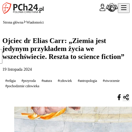
Strona główna
Wiadomości
Ojciec dr Elias Carr: „Ziemia jest
jedynym przykładem życia we
wszechświecie. Reszta to science fiction”
19 listopada 2024
#religia
#przyroda
#natura
#człowiek
#antropologia
#stworzenie
#pochodzenie człowieka