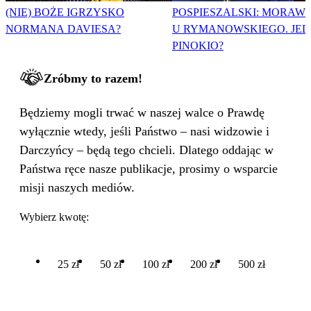
(NIE) BOŻE IGRZYSKO
POSPIESZALSKI: MORAWI
NORMANA DAVIESA?
U RYMANOWSKIEGO. JE
PINOKIO?
Zróbmy to razem!
Będziemy mogli trwać w naszej walce o Prawdę
wyłącznie wtedy, jeśli Państwo – nasi widzowie i
Darczyńcy – będą tego chcieli. Dlatego oddając w
Państwa ręce nasze publikacje, prosimy o wsparcie
misji naszych mediów.
Wybierz kwotę:
25 zł
50 zł
100 zł
200 zł
500 zł