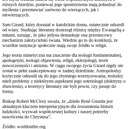
różnych dziedzin, ponieważ jego spostrzeżenia mają pobudzać do
myślenia i przemawiać zarówno do wierzących, jak i
niewierzących.
Sam Girard, który dorastał w katolickim domu, ostatecznie odszedł
od wiary. Studiując literaturę dostrzegł różnicę między Ewangelią a
mitami, uznając, że jako jedyna demaskuje ona przemocowy
mechanizm założycielski świata. Wiedzie go to do konkluzji, że
wszelkie instytucje społeczne mają swoje źródło w religii.
Jego teoria mimetyczna ma znaczenie dla teologii fundamentalnej,
apologetyki, teologii objawienia, religii, eklezjologii, teorii
nowoczesności i ateizmu. W ciągu swojego życia Girard nigdy nie
został w pełni zaakceptowany w żadnej dziedzinie. Antropolodzy
krytycznie odnosili się do jego zbytniego teoretyzowania, teolodzy
mieli problemy z niektórymi aspektami jego soteriologii (doktryny o
zbawieniu), a teoretycy literatury nie byli pewni, czy pasuje do
formy.
Biskup Robert McClory uważa, że „dzieło René Girarda jest
aktualnym kluczem interpretacyjnym dla zrozumienia historii
ludzkości, wyzwań współczesnej kultury i naszej potrzeby
nawrócenia do Chrystusa”.
Źródło: worldonfire.org