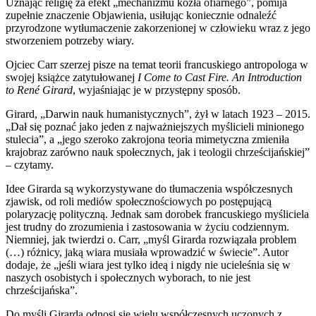
Uznając religię za efekt „mechanizmu kozła ofiarnego”, pomija
zupełnie znaczenie Objawienia, usiłując koniecznie odnaleźć
przyrodzone wytłumaczenie zakorzenionej w człowieku wraz z jego
stworzeniem potrzeby wiary.
Ojciec Carr szerzej pisze na temat teorii francuskiego antropologa w
swojej książce zatytułowanej
I Come to Cast Fire. An Introduction
to René Girard
, wyjaśniając je w przystępny sposób.
Girard, „Darwin nauk humanistycznych”, żył w latach 1923 – 2015.
„Dał się poznać jako jeden z najważniejszych myślicieli minionego
stulecia”, a „jego szeroko zakrojona teoria mimetyczna zmieniła
krajobraz zarówno nauk społecznych, jak i teologii chrześcijańskiej”
– czytamy.
Idee Girarda są wykorzystywane do tłumaczenia współczesnych
zjawisk, od roli mediów społecznościowych po postępującą
polaryzację polityczną. Jednak sam dorobek francuskiego myśliciela
jest trudny do zrozumienia i zastosowania w życiu codziennym.
Niemniej, jak twierdzi o. Carr, „myśl Girarda rozwiązała problem
(…) różnicy, jaką wiara musiała wprowadzić w świecie”. Autor
dodaje, że „jeśli wiara jest tylko ideą i nigdy nie ucieleśnia się w
naszych osobistych i społecznych wyborach, to nie jest
chrześcijańska”.
Do myśli Girarda odnosi się wielu współczesnych uczonych z