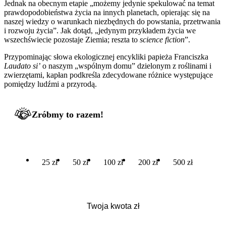
Jednak na obecnym etapie „możemy jedynie spekulować na temat
prawdopodobieństwa życia na innych planetach, opierając się na
naszej wiedzy o warunkach niezbędnych do powstania, przetrwania
i rozwoju życia”. Jak dotąd, „jedynym przykładem życia we
wszechświecie pozostaje Ziemia; reszta to
science fiction
”.
Przypominając słowa ekologicznej encykliki papieża Franciszka
Laudato si’
o naszym „wspólnym domu” dzielonym z roślinami i
zwierzętami, kapłan podkreśla zdecydowane różnice występujące
pomiędzy ludźmi a przyrodą.
Zróbmy to razem!
25 zł
50 zł
100 zł
200 zł
500 zł