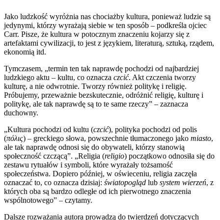
Jako ludzkość wyróżnia nas chociażby kultura, ponieważ ludzie są
jedynymi, którzy wyrażają siebie w ten sposób – podkreśla ojciec
Carr. Pisze, że kultura w potocznym znaczeniu kojarzy się z
artefaktami cywilizacji, to jest z językiem, literaturą, sztuką, rządem,
ekonomią itd.
Tymczasem, „termin ten tak naprawdę pochodzi od najbardziej
ludzkiego aktu – kultu, co oznacza
czcić
. Akt czczenia tworzy
kulturę, a nie odwrotnie. Tworzy również politykę i religię.
Próbujemy, przeważnie bezskutecznie, odróżnić religię, kulturę i
politykę, ale tak naprawdę są to te same rzeczy” – zaznacza
duchowny.
„Kultura pochodzi od kultu (
czcić
), polityka pochodzi od polis
(
πόλις
) – greckiego słowa, powszechnie tłumaczonego jako
miasto
,
ale tak naprawdę odnosi się do obywateli, którzy stanowią
społeczność czczącą”. „Religia (
religio
) początkowo odnosiła się do
zestawu rytuałów i symboli, które wyrażały tożsamość
społeczeństwa. Dopiero później, w oświeceniu, religia zaczęła
oznaczać to, co oznacza dzisiaj:
światopogląd
lub
system wierzeń
, z
których oba są bardzo odległe od ich pierwotnego znaczenia
wspólnotowego” – czytamy.
Dalsze rozważania autora prowadzą do twierdzeń dotyczących