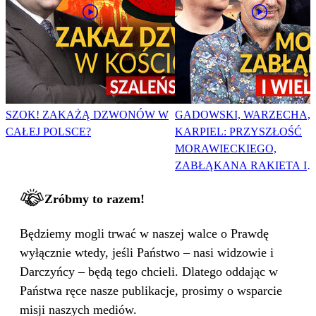
SZOK! ZAKAŻĄ DZWONÓW W
GADOWSKI, WARZECHA,
CAŁEJ POLSCE?
KARPIEL: PRZYSZŁOŚĆ
MORAWIECKIEGO,
ZABŁĄKANA RAKIETA I
WIELKA PODMIANA
Zróbmy to razem!
Będziemy mogli trwać w naszej walce o Prawdę
wyłącznie wtedy, jeśli Państwo – nasi widzowie i
Darczyńcy – będą tego chcieli. Dlatego oddając w
Państwa ręce nasze publikacje, prosimy o wsparcie
misji naszych mediów.