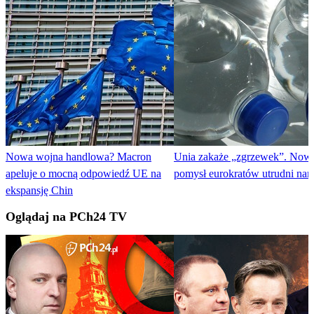
Nowa wojna handlowa? Macron
Unia zakaże „zgrzewek”. Now
apeluje o mocną odpowiedź UE na
pomysł eurokratów utrudni nam
ekspansję Chin
Oglądaj na PCh24 TV