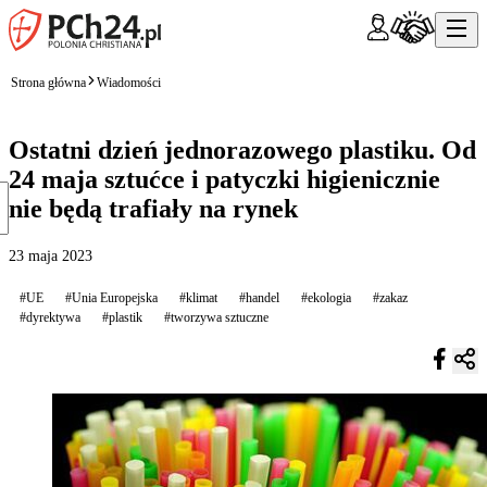
Strona główna
Wiadomości
Ostatni dzień jednorazowego plastiku. Od
24 maja sztućce i patyczki higienicznie
nie będą trafiały na rynek
23 maja 2023
#UE
#Unia Europejska
#klimat
#handel
#ekologia
#zakaz
#dyrektywa
#plastik
#tworzywa sztuczne