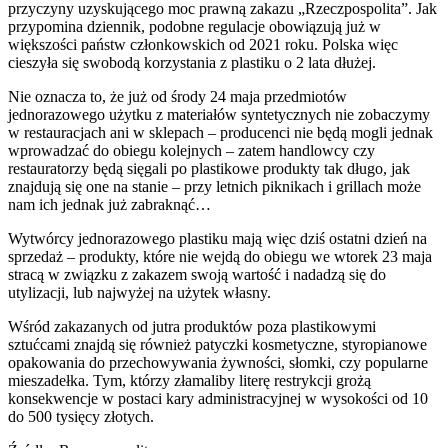
przyczyny uzyskującego moc prawną zakazu „Rzeczpospolita”. Jak
przypomina dziennik, podobne regulacje obowiązują już w
większości państw członkowskich od 2021 roku. Polska więc
cieszyła się swobodą korzystania z plastiku o 2 lata dłużej.
Nie oznacza to, że już od środy 24 maja przedmiotów
jednorazowego użytku z materiałów syntetycznych nie zobaczymy
w restauracjach ani w sklepach – producenci nie będą mogli jednak
wprowadzać do obiegu kolejnych – zatem handlowcy czy
restauratorzy będą sięgali po plastikowe produkty tak długo, jak
znajdują się one na stanie – przy letnich piknikach i grillach może
nam ich jednak już zabraknąć…
Wytwórcy jednorazowego plastiku mają więc dziś ostatni dzień na
sprzedaż – produkty, które nie wejdą do obiegu we wtorek 23 maja
stracą w związku z zakazem swoją wartość i nadadzą się do
utylizacji, lub najwyżej na użytek własny.
Wśród zakazanych od jutra produktów poza plastikowymi
sztućcami znajdą się również patyczki kosmetyczne, styropianowe
opakowania do przechowywania żywności, słomki, czy popularne
mieszadełka. Tym, którzy złamaliby literę restrykcji grożą
konsekwencje w postaci kary administracyjnej w wysokości od 10
do 500 tysięcy złotych.