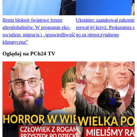
Benin blokuje światowe forum
Ukrainiec zaatakował zakonnicę
alterglobalistów. W programie eko-
zerwał jej krzyż. Prokuratura u
socjalizm, migracja i „sprawiedliwość
go za niepoczytalnego
klimatyczna”
Oglądaj na PCh24 TV