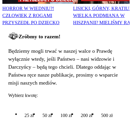
HORROR W WIEDNIU?!
LISICKI, GÓRNY, KRATIUK
CZŁOWIEK Z ROGAMI
WIELKA PODMIANA W
PRZYSZEDŁ PO DZIECKO
HISZPANII? MIELIŚMY RA
Zróbmy to razem!
Będziemy mogli trwać w naszej walce o Prawdę
wyłącznie wtedy, jeśli Państwo – nasi widzowie i
Darczyńcy – będą tego chcieli. Dlatego oddając w
Państwa ręce nasze publikacje, prosimy o wsparcie
misji naszych mediów.
Wybierz kwotę:
25 zł
50 zł
100 zł
200 zł
500 zł