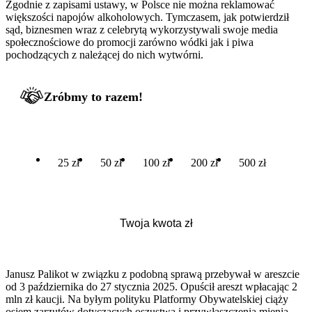
Zgodnie z zapisami ustawy, w Polsce nie można reklamować
większości napojów alkoholowych. Tymczasem, jak potwierdził
sąd, biznesmen wraz z celebrytą wykorzystywali swoje media
społecznościowe do promocji zarówno wódki jak i piwa
pochodzących z należącej do nich wytwórni.
Zróbmy to razem!
25 zł
50 zł
100 zł
200 zł
500 zł
Janusz Palikot w związku z podobną sprawą przebywał w areszcie
od 3 października do 27 stycznia 2025. Opuścił areszt wpłacając 2
mln zł kaucji. Na byłym polityku Platformy Obywatelskiej ciąży
osiem zarzutów dotyczących oszustwa i przywłaszczenia mienia.