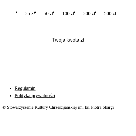
25 zł
50 zł
100 zł
200 zł
500 zł
Regulamin
Polityka prywatności
© Stowarzyszenie Kultury Chrześcijańskiej im. ks. Piotra Skargi