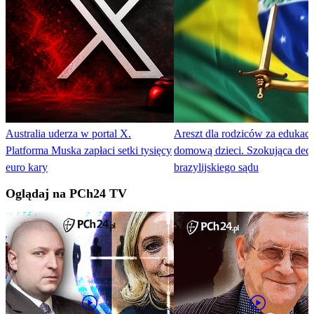
Australia uderza w portal X.
Areszt dla rodziców za edukacj
Platforma Muska zapłaci setki tysięcy
domową dzieci. Szokująca dec
euro kary
brazylijskiego sądu
Oglądaj na PCh24 TV