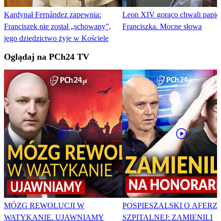
Kardynał Fernández zapewnia:
Leon XIV gorąco chwali papie
Franciszek nie został „schowany”,
Franciszka. Mocne słowa
jego dziedzictwo żyje w Kościele
Oglądaj na PCh24 TV
MÓZG REWOLUCJI W
POSPIESZALSKI O AFERZ
WATYKANIE. UJAWNIAMY
SZPITALNEJ: ZAMIENILI