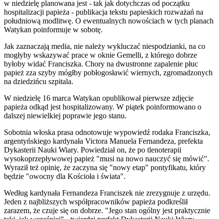
w niedzielę planowana jest - tak jak dotychczas od początku
hospitalizacji papieża - publikacja tekstu papieskich rozważań na
południową modlitwę. O ewentualnych nowościach w tych planach
Watykan poinformuje w sobotę.
Jak zaznaczają media, nie należy wykluczać niespodzianki, na co
mogłyby wskazywać prace w oknie Gemelli, z którego dobrze
byłoby widać Franciszka. Chory na dwustronne zapalenie płuc
papież zza szyby mógłby pobłogosławić wiernych, zgromadzonych
na dziedzińcu szpitala.
W niedzielę 16 marca Watykan opublikował pierwsze zdjęcie
papieża odkąd jest hospitalizowany. W piątek poinformowano o
dalszej niewielkiej poprawie jego stanu.
Sobotnia włoska prasa odnotowuje wypowiedź rodaka Franciszka,
argentyńskiego kardynała Victora Manuela Fernandeza, prefekta
Dykasterii Nauki Wiary. Powiedział on, że po tlenoterapii
wysokoprzepływowej papież "musi na nowo nauczyć się mówić".
Wyraził też opinię, że zaczyna się "nowy etap" pontyfikatu, który
będzie "owocny dla Kościoła i świata".
Według kardynała Fernandeza Franciszek nie zrezygnuje z urzędu.
Jeden z najbliższych współpracowników papieża podkreślił
zarazem, że czuje się on dobrze. "Jego stan ogólny jest praktycznie