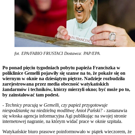
fot. EPA/FABIO FRUSTACI Dostawca: PAP/EPA.
Po ponad pięciu tygodniach pobytu papieża Franciszka w
poliklinice Gemelli pojawiły się szanse na to, że pokaże się on
wiernym w oknie na dziesiątym piętrze. Nadzieje rozbudziła
zarejestrowana przez media obecność watykańskich
żandarmów i techników, którzy mierzyli okno; być może po to,
by zainstalować tam podest.
- Technicy pracują w Gemelli, czy papież przygotowuje
niespodziankę na niedzielną modlitwę Anioł Pański?
- zastanawia
się włoska agencja informacyjna Agi publikując na swojej stronie
internetowej nagranie, na którym widać prace w oknie szpitala.
Watykańskie biuro prasowe poinformowało w piątek wieczorem, że