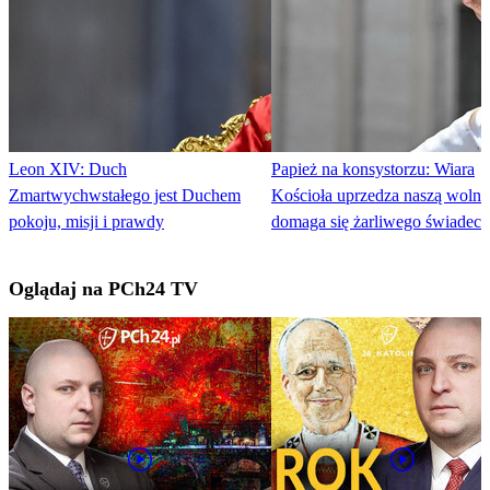
Leon XIV: Duch
Papież na konsystorzu: Wiara
Zmartwychwstałego jest Duchem
Kościoła uprzedza naszą wolno
pokoju, misji i prawdy
domaga się żarliwego świadec
Oglądaj na PCh24 TV