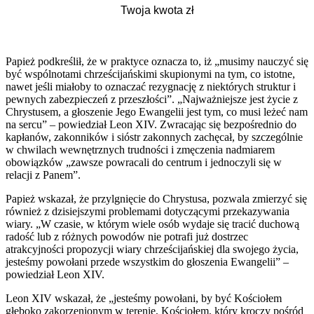
Papież podkreślił, że w praktyce oznacza to, iż „musimy nauczyć się
być wspólnotami chrześcijańskimi skupionymi na tym, co istotne,
nawet jeśli miałoby to oznaczać rezygnację z niektórych struktur i
pewnych zabezpieczeń z przeszłości”. „Najważniejsze jest życie z
Chrystusem, a głoszenie Jego Ewangelii jest tym, co musi leżeć nam
na sercu” – powiedział Leon XIV. Zwracając się bezpośrednio do
kapłanów, zakonników i sióstr zakonnych zachęcał, by szczególnie
w chwilach wewnętrznych trudności i zmęczenia nadmiarem
obowiązków „zawsze powracali do centrum i jednoczyli się w
relacji z Panem”.
Papież wskazał, że przylgnięcie do Chrystusa, pozwala zmierzyć się
również z dzisiejszymi problemami dotyczącymi przekazywania
wiary. „W czasie, w którym wiele osób wydaje się tracić duchową
radość lub z różnych powodów nie potrafi już dostrzec
atrakcyjności propozycji wiary chrześcijańskiej dla swojego życia,
jesteśmy powołani przede wszystkim do głoszenia Ewangelii” –
powiedział Leon XIV.
Leon XIV wskazał, że „jesteśmy powołani, by być Kościołem
głęboko zakorzenionym w terenie, Kościołem, który kroczy pośród