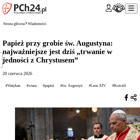
Strona główna
Wiadomości
Papież przy grobie św. Augustyna:
najważniejsze jest dziś „trwanie w
jedności z Chrystusem”
20 czerwca 2026
#Watykan
#wiara
#papież
#św. Augustyn
#Leon XIV
#Kościół