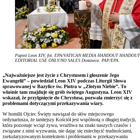
Papież Leon XIV, fot. EPA/VATICAN MEDIA HANDOUT HANDOUT
EDITORIAL USE ONLY/NO SALES Dostawca: PAP/EPA.
„Najważniejsze jest życie z Chrystusem i głoszenie Jego
Ewangelii” – powiedział Leon XIV podczas Liturgii Słowa
sprawowanej w Bazylice św. Piotra w „Złotym Niebie”. To
właśnie tam znajduje się grób świętego Augustyna. Leon XIV
wskazał, że przylgnięcie do Chrystusa, pozwala zmierzyć się z
problemami dotyczącymi przekazywania wiary.
W homilii Ojciec Święty nawiązał do słów miejscowego
ordynariusza, że tamtejszy Kościół jest wspólnotą o długiej tradycji,
która pozostaje wciąż żywa, wrażliwa na znaki naszych czasów i
związane z nimi wyzwania, nie dając się zniechęcić trudnościami,
zsekularyzowanym kontekstem i problemami w przekazywaniu