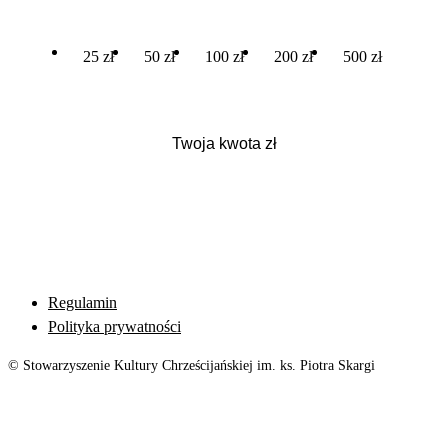
25 zł
50 zł
100 zł
200 zł
500 zł
Regulamin
Polityka prywatności
© Stowarzyszenie Kultury Chrześcijańskiej im. ks. Piotra Skargi