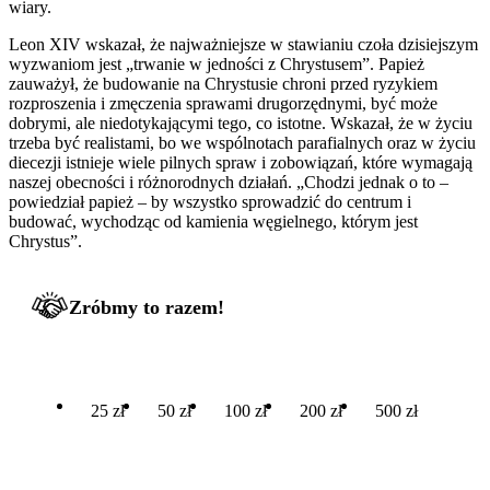
wiary.
Leon XIV wskazał, że najważniejsze w stawianiu czoła dzisiejszym
wyzwaniom jest „trwanie w jedności z Chrystusem”. Papież
zauważył, że budowanie na Chrystusie chroni przed ryzykiem
rozproszenia i zmęczenia sprawami drugorzędnymi, być może
dobrymi, ale niedotykającymi tego, co istotne. Wskazał, że w życiu
trzeba być realistami, bo we wspólnotach parafialnych oraz w życiu
diecezji istnieje wiele pilnych spraw i zobowiązań, które wymagają
naszej obecności i różnorodnych działań. „Chodzi jednak o to –
powiedział papież – by wszystko sprowadzić do centrum i
budować, wychodząc od kamienia węgielnego, którym jest
Chrystus”.
Zróbmy to razem!
25 zł
50 zł
100 zł
200 zł
500 zł