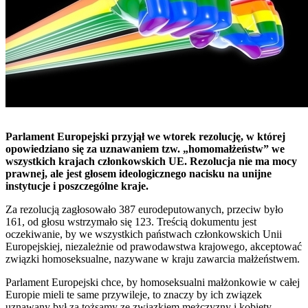
Parlament Europejski przyjął we wtorek rezolucję, w której
opowiedziano się za uznawaniem tzw. „homomałżeństw” we
wszystkich krajach członkowskich UE. Rezolucja nie ma mocy
prawnej, ale jest głosem ideologicznego nacisku na unijne
instytucje i poszczególne kraje.
Za rezolucją zagłosowało 387 eurodeputowanych, przeciw było
161, od głosu wstrzymało się 123. Treścią dokumentu jest
oczekiwanie, by we wszystkich państwach członkowskich Unii
Europejskiej, niezależnie od prawodawstwa krajowego, akceptować
związki homoseksualne, nazywane w kraju zawarcia małżeństwem.
Parlament Europejski chce, by homoseksualni małżonkowie w całej
Europie mieli te same przywileje, to znaczy by ich związek
uznawany był za tożsamy ze związkiem mężczyzny i kobiety.