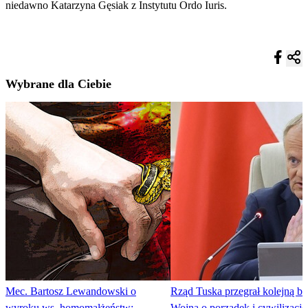
niedawno Katarzyna Gęsiak z Instytutu Ordo Iuris.
Wybrane dla Ciebie
Mec. Bartosz Lewandowski o
Rząd Tuska przegrał kolejną bi
wyroku ws. homomałżeństw:
Wojna o porządek i cywilizację