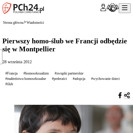
Strona główna
Wiadomości
Pierwszy homo-ślub we Francji odbędzie
się w Montpellier
28 września 2012
#Francja
#homoseksualizm
#związki partnerskie
#małżeństwa homoseksualne
#pederaści
#adopcja
#wychowanie dzieci
#ślub