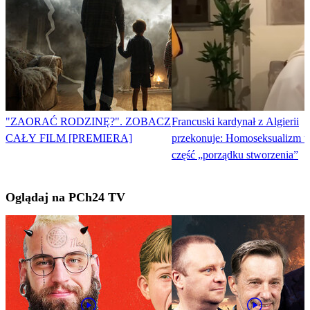
"ZAORAĆ RODZINĘ?". ZOBACZ
Francuski kardynał z Algierii
CAŁY FILM [PREMIERA]
przekonuje: Homoseksualizm t
część „porządku stworzenia”
Oglądaj na PCh24 TV