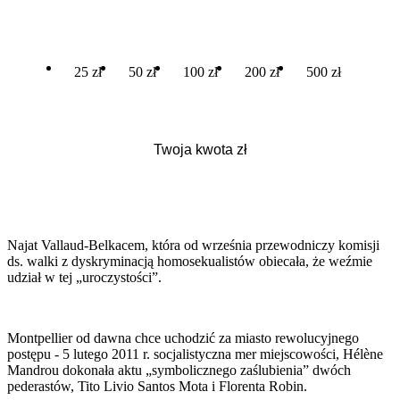
25 zł
50 zł
100 zł
200 zł
500 zł
Najat Vallaud-Belkacem, która od września przewodniczy komisji
ds. walki z dyskryminacją homosekualistów obiecała, że weźmie
udział w tej „uroczystości”.
Montpellier od dawna chce uchodzić za miasto rewolucyjnego
postępu - 5 lutego 2011 r. socjalistyczna mer miejscowości, Hélène
Mandrou dokonała aktu „symbolicznego zaślubienia” dwóch
pederastów, Tito Livio Santos Mota i Florenta Robin.