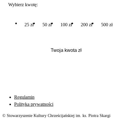
Wybierz kwotę:
25 zł
50 zł
100 zł
200 zł
500 zł
Regulamin
Polityka prywatności
© Stowarzyszenie Kultury Chrześcijańskiej im. ks. Piotra Skargi