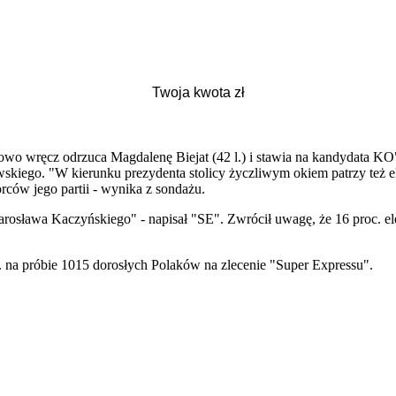
sowo wręcz odrzuca Magdalenę Biejat (42 l.) i stawia na kandydata 
owskiego. "W kierunku prezydenta stolicy życzliwym okiem patrzy też 
ów jego partii - wynika z sondażu.
rosława Kaczyńskiego" - napisał "SE". Zwrócił uwagę, że 16 proc. el
r. na próbie 1015 dorosłych Polaków na zlecenie "Super Expressu".