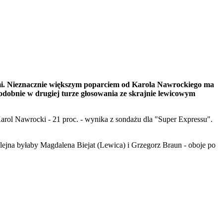
mi. Nieznacznie większym poparciem od Karola Nawrockiego ma
podobnie w drugiej turze głosowania ze skrajnie lewicowym
rol Nawrocki - 21 proc. - wynika z sondażu dla "Super Expressu".
ejna byłaby Magdalena Biejat (Lewica) i Grzegorz Braun - oboje po