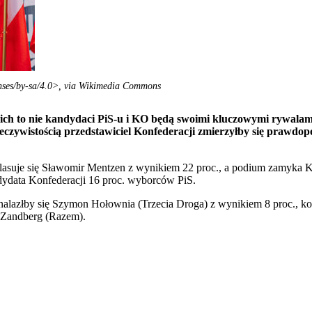
enses/by-sa/4.0>, via Wikimedia Commons
ich to nie kandydaci PiS-u i KO będą swoimi kluczowymi rywala
zeczywistością przedstawiciel Konfederacji zmierzyłby się prawdo
asuje się Sławomir Mentzen z wynikiem 22 proc., a podium zamyka Ka
dydata Konfederacji 16 proc. wyborców PiS.
lazłby się Szymon Hołownia (Trzecia Droga) z wynikiem 8 proc., kol
n Zandberg (Razem).