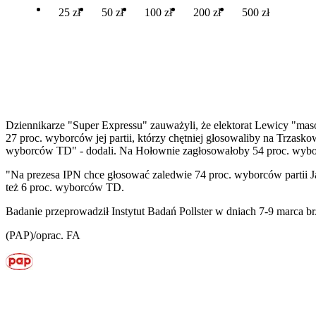
25 zł
50 zł
100 zł
200 zł
500 zł
Dziennikarze "Super Expressu" zauważyli, że elektorat Lewicy "ma
27 proc. wyborców jej partii, którzy chętniej głosowaliby na Trzask
wyborców TD" - dodali. Na Hołownie zagłosowałoby 54 proc. wyborc
"Na prezesa IPN chce głosować zaledwie 74 proc. wyborców partii Ja
też 6 proc. wyborców TD.
Badanie przeprowadził Instytut Badań Pollster w dniach 7-9 marca b
(PAP)/oprac. FA