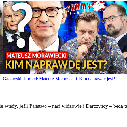
Gadowski, Karpiel: Mateusz Morawiecki. Kim naprawdę jest?
 wtedy, jeśli Państwo – nasi widzowie i Darczyńcy – będą te