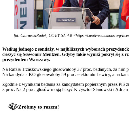
fot. CzarneckiRadek, CC BY-SA 4.0 <https://creativecommons.org/lic
Według jednego z sondaży, w najbliższych wyborach prezydenck
cieszyć się Sławomir Mentzen. Gdyby takie wyniki pokrył się z r
prezydentem Warszawy.
Na Rafała Trzaskowskiego głosowałoby 37 proc. badanych, za nim pl
Na kandydata KO głosowałoby 59 proc. elektoratu Lewicy, a na kan
Zgodnie z wynikami badania za kandydatem popieranym przez PiS zna
3 proc. Na 2 proc. głosów mogą liczyć Krzysztof Stanowski i Adria
Zróbmy to razem!