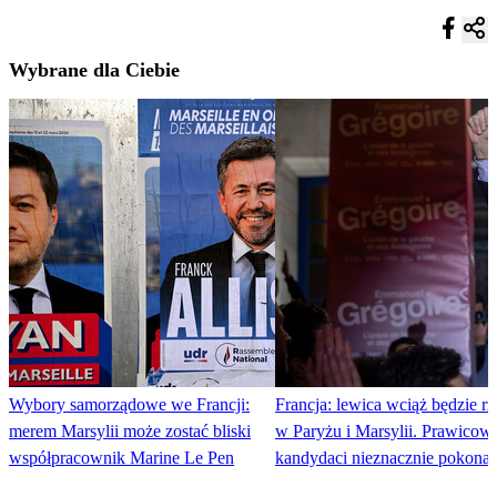
Wybrane dla Ciebie
Wybory samorządowe we Francji:
Francja: lewica wciąż będzie rz
merem Marsylii może zostać bliski
w Paryżu i Marsylii. Prawicowi
współpracownik Marine Le Pen
kandydaci nieznacznie pokonan