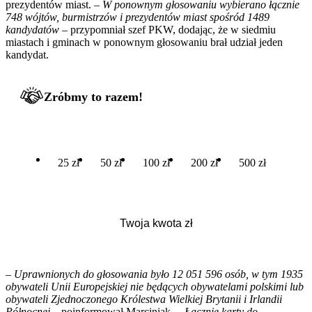
prezydentów miast. –
W ponownym głosowaniu wybierano łącznie
748 wójtów, burmistrzów i prezydentów miast spośród 1489
kandydatów
– przypomniał szef PKW, dodając, że w siedmiu
miastach i gminach w ponownym głosowaniu brał udział jeden
kandydat.
Zróbmy to razem!
25 zł
50 zł
100 zł
200 zł
500 zł
–
Uprawnionych do głosowania było 12 051 596 osób, w tym 1935
obywateli Unii Europejskiej nie będących obywatelami polskimi lub
obywateli Zjednoczonego Królestwa Wielkiej Brytanii i Irlandii
Północnej
– poinformował Marciniak. –
Łącznie karty do