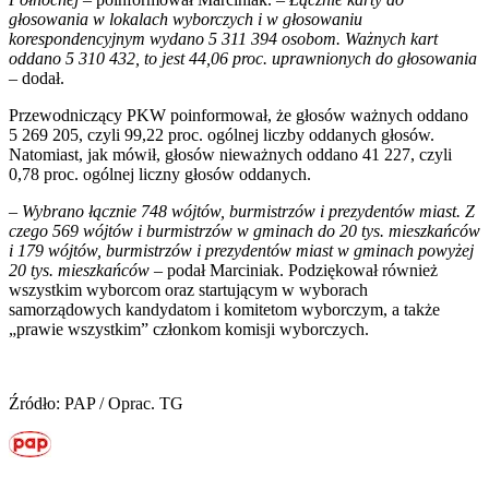
głosowania w lokalach wyborczych i w głosowaniu
korespondencyjnym wydano 5 311 394 osobom. Ważnych kart
oddano 5 310 432, to jest 44,06 proc. uprawnionych do głosowania
– dodał.
Przewodniczący PKW poinformował, że głosów ważnych oddano
5 269 205, czyli 99,22 proc. ogólnej liczby oddanych głosów.
Natomiast, jak mówił, głosów nieważnych oddano 41 227, czyli
0,78 proc. ogólnej liczny głosów oddanych.
–
Wybrano łącznie 748 wójtów, burmistrzów i prezydentów miast. Z
czego 569 wójtów i burmistrzów w gminach do 20 tys. mieszkańców
i 179 wójtów, burmistrzów i prezydentów miast w gminach powyżej
20 tys. mieszkańców
– podał Marciniak. Podziękował również
wszystkim wyborcom oraz startującym w wyborach
samorządowych kandydatom i komitetom wyborczym, a także
„prawie wszystkim” członkom komisji wyborczych.
Źródło: PAP / Oprac. TG