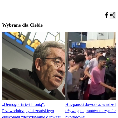
Wybrane dla Ciebie
„Demografia jest bronią”.
Hiszpański dowódca: władze 
Przewodniczący hiszpańskiego
używają migrantów niczym bro
episkopatu zdecydowanie o inwazji
hybrydowej