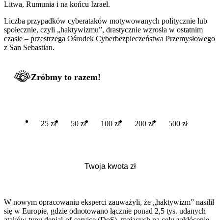
Litwa, Rumunia i na końcu Izrael.
Liczba przypadków cyberataków motywowanych politycznie lub
społecznie, czyli „haktywizmu”, drastycznie wzrosła w ostatnim
czasie – przestrzega Ośrodek Cyberbezpieczeństwa Przemysłowego
z San Sebastian.
Zróbmy to razem!
25 zł
50 zł
100 zł
200 zł
500 zł
W nowym opracowaniu eksperci zauważyli, że „haktywizm” nasilił
się w Europie, gdzie odnotowano łącznie ponad 2,5 tys. udanych
ataków typu denial-of-service (DoS), mających na celu zakłócenie