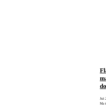
Fl
ma
do
Już 
Ma t