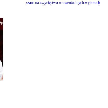
szans na zwycięstwo w ewentualnych wyborach