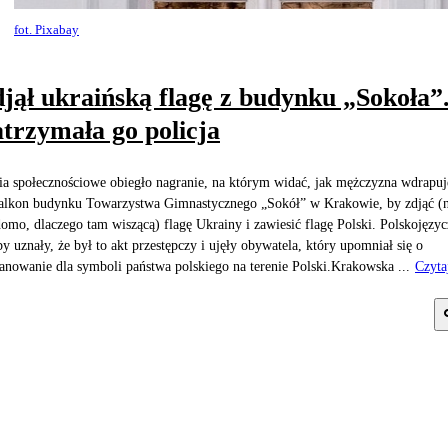
fot. Pixabay
jął ukraińską flagę z budynku „Sokoła”
trzymała go policja
a społecznościowe obiegło nagranie, na którym widać, jak mężczyzna wdrapuje
alkon budynku Towarzystwa Gimnastycznego „Sokół” w Krakowie, by zdjąć (n
omo, dlaczego tam wiszącą) flagę Ukrainy i zawiesić flagę Polski. Polskojęzy
by uznały, że był to akt przestępczy i ujęły obywatela, który upomniał się o
anowanie dla symboli państwa polskiego na terenie Polski.Krakowska ...
Czyta
j