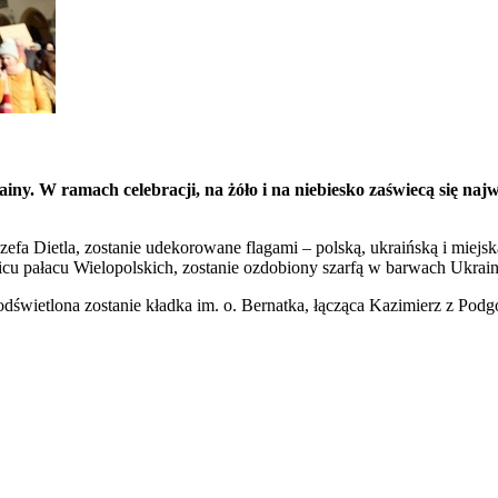
. W ramach celebracji, na żóło i na niebiesko zaświecą się najwa
ózefa Dietla, zostanie udekorowane flagami – polską, ukraińską i miejs
u pałacu Wielopolskich, zostanie ozdobiony szarfą w barwach Ukrain
podświetlona zostanie kładka im. o. Bernatka, łącząca Kazimierz z