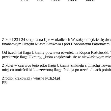
Z kolei 23 i 24 sierpnia na łące w okolicach Wesołej odbędzie się dw
finansowym Urzędu Miasta Krakowa i pod Honorowym Patronatem 
Od trzech lat flaga Ukrainy powiewa również na Kopcu Kościuszki.
przekazuje flagę Ukrainy, „która znajdowała się w niewłaściwym mie
Z kolei w czerwcu tego roku flaga Ukrainy zniknęła z gmachu Towa
miejscu umieścił biało-czerwoną flagę. Policja po trzech dniach po
Źródło: krakow.pl / własne PCh24.pl
PR