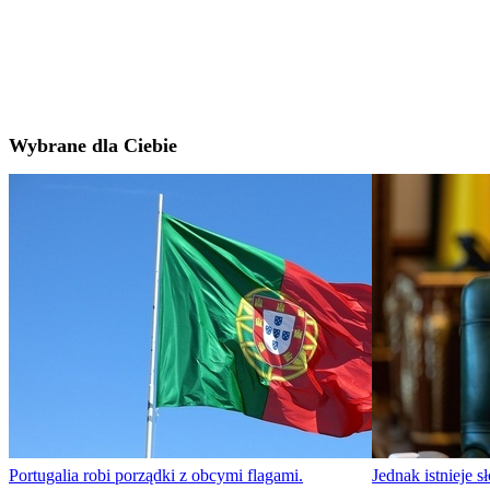
Wybrane dla Ciebie
Portugalia robi porządki z obcymi flagami.
Jednak istnieje 