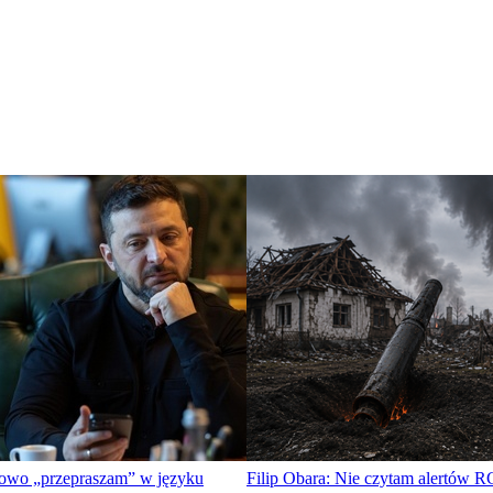
słowo „przepraszam” w języku
Filip Obara: Nie czytam alertów R