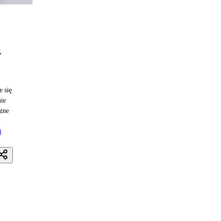
.
 się
ie
czne
j