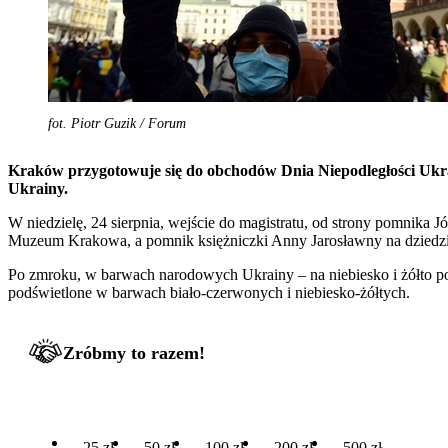
fot. Piotr Guzik / Forum
Kraków przygotowuje się do obchodów Dnia Niepodległości Ukrainy
Ukrainy.
W niedzielę, 24 sierpnia, wejście do magistratu, od strony pomnika J
Muzeum Krakowa, a pomnik księżniczki Anny Jarosławny na dziedzic
Po zmroku, w barwach narodowych Ukrainy – na niebiesko i żółto 
podświetlone w barwach biało-czerwonych i niebiesko-żółtych.
Zróbmy to razem!
25 zł
50 zł
100 zł
200 zł
500 zł