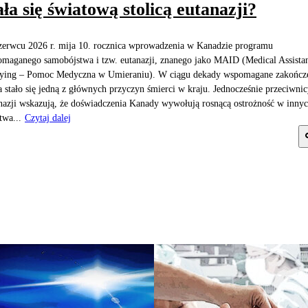
ała się światową stolicą eutanazji?
erwcu 2026 r. mija 10. rocznica wprowadzenia w Kanadzie programu
maganego samobójstwa i tzw. eutanazji, znanego jako MAID (Medical Assista
ying – Pomoc Medyczna w Umieraniu). W ciągu dekady wspomagane zakończ
a stało się jedną z głównych przyczyn śmierci w kraju. Jednocześnie przeciwni
nazji wskazują, że doświadczenia Kanady wywołują rosnącą ostrożność w inny
twa...
Czytaj dalej