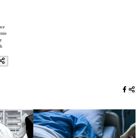
nce
enie
cy
ch