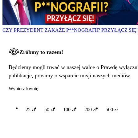
CZY PREZYDENT ZAKAŻE P**NOGRAFII? PRZYŁĄCZ SIĘ!
Zróbmy to razem!
Będziemy mogli trwać w naszej walce o Prawdę wyłącznie
publikacje, prosimy o wsparcie misji naszych mediów.
Wybierz kwotę:
25 zł
50 zł
100 zł
200 zł
500 zł