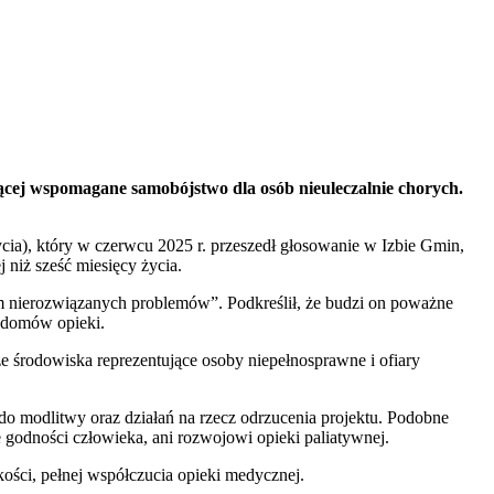
jącej wspomagane samobójstwo dla osób nieuleczalnie chorych.
ycia), który w czerwcu 2025 r. przeszedł głosowanie w Izbie Gmin,
 niż sześć miesięcy życia.
ym nierozwiązanych problemów”. Podkreślił, że budzi on poważne
 domów opieki.
 środowiska reprezentujące osoby niepełnosprawne i ofiary
o modlitwy oraz działań na rzecz odrzucenia projektu. Podobne
 godności człowieka, ani rozwojowi opieki paliatywnej.
ości, pełnej współczucia opieki medycznej.