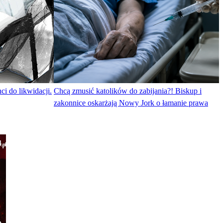
i do likwidacji.
Chcą zmusić katolików do zabijania?! Biskup i
zakonnice oskarżają Nowy Jork o łamanie prawa