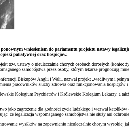
anie ponownym wniesieniem do parlamentu projektu ustawy legalizu
 opieki paliatywnej oraz hospicjów.
jekt tzw. ustawy o nieuleczalnie chorych osobach dorosłych (koniec ż
spomaganego samobójstwa przez osoby, którym lekarze prognozują mniej
nferencji Biskupów Anglii i Walii, nazwał projekt „wadliwym i pełn
mienia pracowników służby zdrowia oraz funkcjonowania hospicjów i
lewskie Kolegium Psychiatrów i Królewskie Kolegium Lekarzy, a także
o jako zagrożenie dla godności życia ludzkiego i wezwał katolików d
jąc, że legalizacja wspomaganego samobójstwa nie służy ani ochronie
entrowanie wysiłków na zapewnieniu nieuleczalnie chorym wysokiej jak