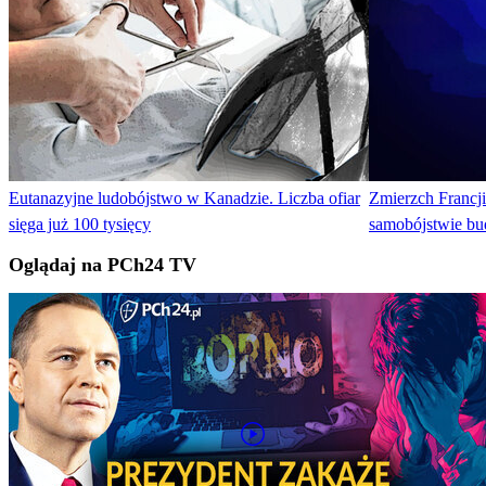
Eutanazyjne ludobójstwo w Kanadzie. Liczba ofiar
Zmierzch Francji
sięga już 100 tysięcy
samobójstwie bu
Oglądaj na PCh24 TV