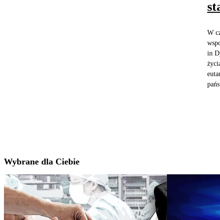
st
W cz
wspo
in D
życi
euta
pańs
Wybrane dla Ciebie