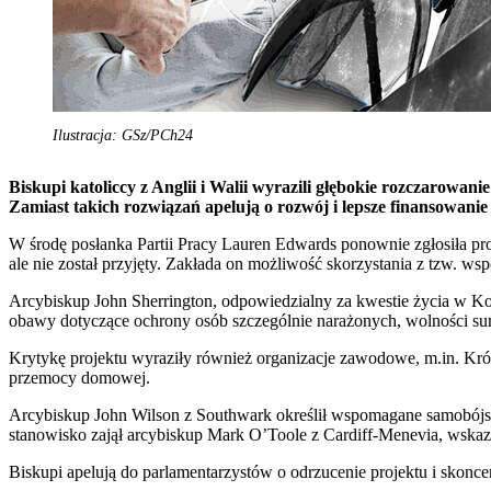
Ilustracja: GSz/PCh24
Biskupi katoliccy z Anglii i Walii wyrazili głębokie rozczarow
Zamiast takich rozwiązań apelują o rozwój i lepsze finansowanie
W środę posłanka Partii Pracy Lauren Edwards ponownie zgłosiła pro
ale nie został przyjęty. Zakłada on możliwość skorzystania z tzw. w
Arcybiskup John Sherrington, odpowiedzialny za kwestie życia w Ko
obawy dotyczące ochrony osób szczególnie narażonych, wolności su
Krytykę projektu wyraziły również organizacje zawodowe, m.in. Kró
przemocy domowej.
Arcybiskup John Wilson z Southwark określił wspomagane samobójstw
stanowisko zajął arcybiskup Mark O’Toole z Cardiff-Menevia, wskazu
Biskupi apelują do parlamentarzystów o odrzucenie projektu i skonc