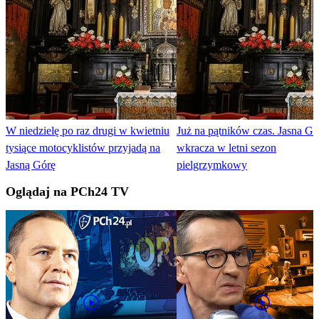
W niedzielę po raz drugi w kwietniu
Już na pątników czas. Jasna Gó
tysiące motocyklistów przyjadą na
wkracza w letni sezon
Jasną Górę
pielgrzymkowy
Oglądaj na PCh24 TV