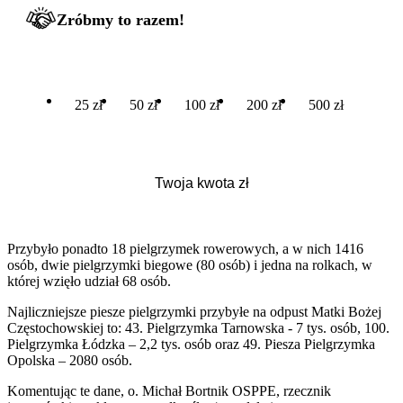
Zróbmy to razem!
25 zł
50 zł
100 zł
200 zł
500 zł
Przybyło ponadto 18 pielgrzymek rowerowych, a w nich 1416
osób, dwie pielgrzymki biegowe (80 osób) i jedna na rolkach, w
której wzięło udział 68 osób.
Najliczniejsze piesze pielgrzymki przybyłe na odpust Matki Bożej
Częstochowskiej to: 43. Pielgrzymka Tarnowska - 7 tys. osób, 100.
Pielgrzymka Łódzka – 2,2 tys. osób oraz 49. Piesza Pielgrzymka
Opolska – 2080 osób.
Komentując te dane, o. Michał Bortnik OSPPE, rzecznik