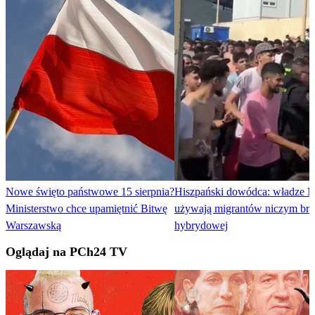
Nowe święto państwowe 15 sierpnia?
Hiszpański dowódca: władze 
Ministerstwo chce upamiętnić Bitwę
używają migrantów niczym bro
Warszawską
hybrydowej
Oglądaj na PCh24 TV