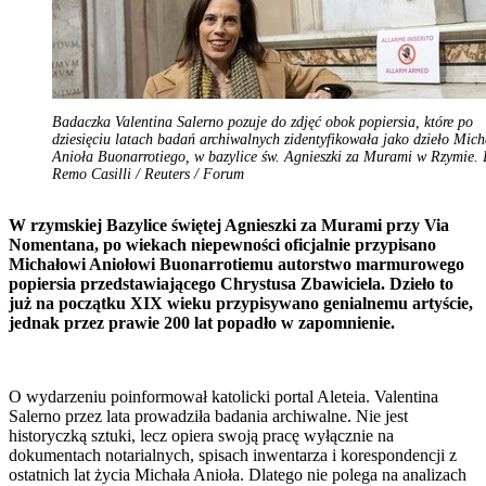
Badaczka Valentina Salerno pozuje do zdjęć obok popiersia, które po
dziesięciu latach badań archiwalnych zidentyfikowała jako dzieło Mich
Anioła Buonarrotiego, w bazylice św. Agnieszki za Murami w Rzymie. 
Remo Casilli / Reuters / Forum
W rzymskiej Bazylice świętej Agnieszki za Murami przy Via
Nomentana, po wiekach niepewności oficjalnie przypisano
Michałowi Aniołowi Buonarrotiemu autorstwo marmurowego
popiersia przedstawiającego Chrystusa Zbawiciela. Dzieło to
już na początku XIX wieku przypisywano genialnemu artyście,
jednak przez prawie 200 lat popadło w zapomnienie.
O wydarzeniu poinformował katolicki portal Aleteia. Valentina
Salerno przez lata prowadziła badania archiwalne. Nie jest
historyczką sztuki, lecz opiera swoją pracę wyłącznie na
dokumentach notarialnych, spisach inwentarza i korespondencji z
ostatnich lat życia Michała Anioła. Dlatego nie polega na analizach