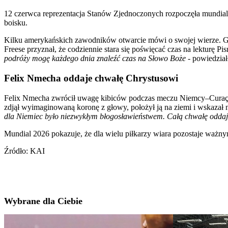
12 czerwca reprezentacja Stanów Zjednoczonych rozpoczęła mundi
boisku.
Kilku amerykańskich zawodników otwarcie mówi o swojej wierze. Gwia
Freese przyznał, że codziennie stara się poświęcać czas na lekturę P
podróży mogę każdego dnia znaleźć czas na Słowo Boże
- powiedział
Felix Nmecha oddaje chwałę Chrystusowi
Felix Nmecha zwrócił uwagę kibiców podczas meczu Niemcy–Curaçao, 
zdjął wyimaginowaną koronę z głowy, położył ją na ziemi i wskazał n
dla Niemiec było niezwykłym błogosławieństwem. Całą chwałę oddaję
Mundial 2026 pokazuje, że dla wielu piłkarzy wiara pozostaje ważny
Źródło: KAI
Wybrane dla Ciebie