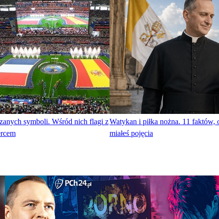
azanych symboli. Wśród nich flagi z
Watykan i piłka nożna. 11 faktów, 
ercem
miałeś pojęcia