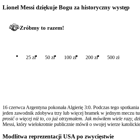
Lionel Messi dziękuje Bogu za historyczny występ
Zróbmy to razem!
25 zł
50 zł
100 zł
200 zł
500 zł
16 czerwca Argentyna pokonała Algierię 3:0. Podczas tego spotkania 
jeden zawodnik zdobywa trzy lub więcej bramek w jednym meczu tur
prosić o więcej niż to, co już otrzymałem. Jak mówiłem wiele razy, d
Messi, który wielokrotnie publicznie mówił o swojej wierze katolickie
Modlitwa reprezentacji USA po zwycięstwie