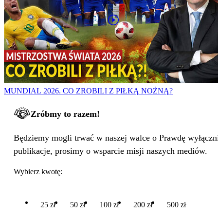
MUNDIAL 2026. CO ZROBILI Z PIŁKĄ NOŻNĄ?
Zróbmy to razem!
Będziemy mogli trwać w naszej walce o Prawdę wyłącznie
publikacje, prosimy o wsparcie misji naszych mediów.
Wybierz kwotę:
25 zł
50 zł
100 zł
200 zł
500 zł