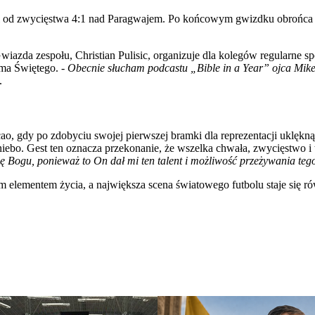
al od zwycięstwa 4:1 nad Paragwajem. Po końcowym gwizdku obrońca
zda zespołu, Christian Pulisic, organizuje dla kolegów regularne sp
isma Świętego. -
Obecnie słucham podcastu „Bible in a Year” ojca Mike
.
gdy po zdobyciu swojej pierwszej bramki dla reprezentacji uklęknął
iebo. Gest ten oznacza przekonanie, że wszelka chwała, zwycięstwo i t
 Bogu, ponieważ to On dał mi ten talent i możliwość przeżywania teg
m elementem życia, a największa scena światowego futbolu staje się r