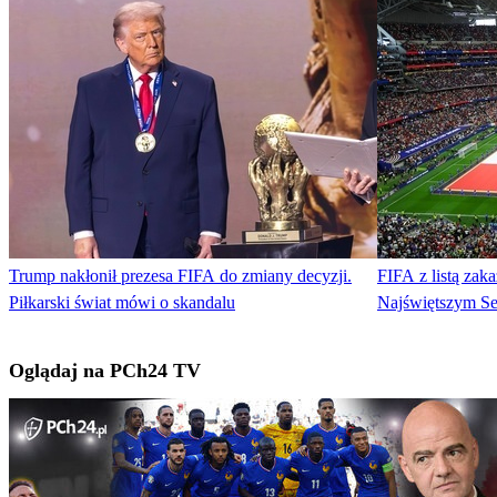
Trump nakłonił prezesa FIFA do zmiany decyzji.
FIFA z listą zak
Piłkarski świat mówi o skandalu
Najświętszym S
Oglądaj na PCh24 TV