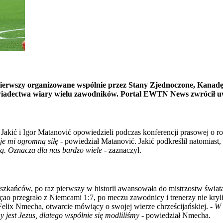
pierwszy organizowane wspólnie przez Stany Zjednoczone, Kanadę
o świadectwa wiary wielu zawodników. Portal EWTN News zwrócił 
Jakić i Igor Matanović opowiedzieli podczas konferencji prasowej o r
je mi ogromną siłę
- powiedział Matanović. Jakić podkreślił natomiast
wą. Oznacza dla nas bardzo wiele
- zaznaczył.
eszkańców, po raz pierwszy w historii awansowała do mistrzostw świat
ao przegrało z Niemcami 1:7, po meczu zawodnicy i trenerzy nie kryl
Felix Nmecha, otwarcie mówiący o swojej wierze chrześcijańskiej. -
W 
y jest Jezus, dlatego wspólnie się modliliśmy
- powiedział Nmecha.