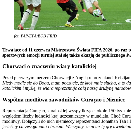
fot. PAP/EPA/BOB FRID
Trwające od 11 czerwca Mistrzostwa Świata FIFA 2026, po raz 
sportowych emocji turniej stał się także okazją do publiczneg
Chorwaci o znaczeniu wiary katolickiej
Przed pierwszym meczem Chorwacji z Anglią reprezentanci Kristijan 
Kiedy modlę się do Boga, mam poczucie, że ktoś mnie słucha, a to da
katolickim i myślę, że wiara reprezentuje całą naszą drużynę narodo
Wspólna modlitwa zawodników Curaçao i Niemiec
Reprezentacja Curaçao, karaibskiej wyspy liczącej około 150 tys. mi
względem liczby ludności kraj uczestniczący w mundialu. Choć Curaç
modlitwy. Dołączyli do nich niemieccy reprezentanci Jonathan Tah i 
jesteśmy chrześcijanami i braćmi. Wierzymy, że przez tę grę uwielbian