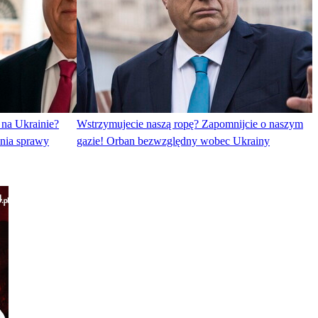
 na Ukrainie?
Wstrzymujecie naszą ropę? Zapomnijcie o naszym
ania sprawy
gazie! Orban bezwzględny wobec Ukrainy