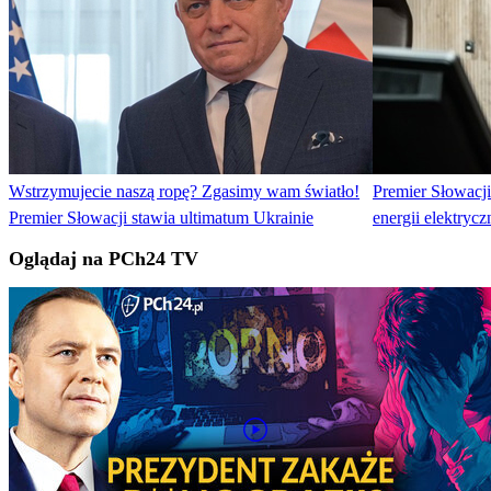
Wstrzymujecie naszą ropę? Zgasimy wam światło!
Premier Słowacj
Premier Słowacji stawia ultimatum Ukrainie
energii elektryc
Oglądaj na PCh24 TV