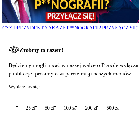
CZY PREZYDENT ZAKAŻE P**NOGRAFII? PRZYŁĄCZ SIĘ!
Zróbmy to razem!
Będziemy mogli trwać w naszej walce o Prawdę wyłącznie
publikacje, prosimy o wsparcie misji naszych mediów.
Wybierz kwotę:
25 zł
50 zł
100 zł
200 zł
500 zł