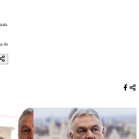
tała
na do