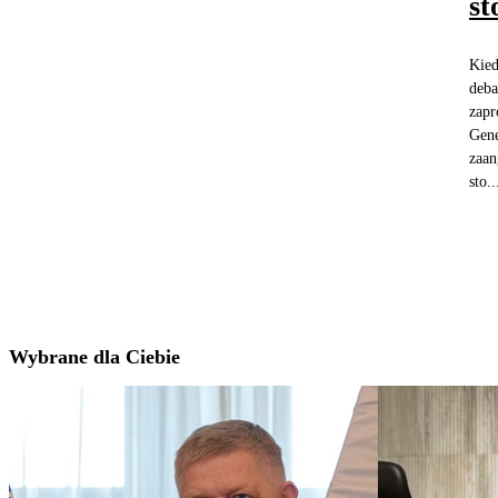
st
Kied
deba
zapr
Gene
zaan
sto..
Wybrane dla Ciebie