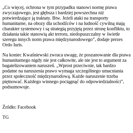
„Co więcej, ochrona w tym przypadku stanowi normę prawa
zwyczajowego, jest głębsza i bardziej powszechna niż
potwierdzające ją traktaty. Btw. Jeżeli ataki na transporty
humanitarne, na obozy dla uchodźców i na ludność cywilną mają
charakter systemowy i są strategią przyjętą przez stronę konfliktu, to
działania takie stanowią akt terroru, niedopuszczalny w świetle
szeregu innych norm prawa międzynarodowego”, dodaje prezes
Ordo Iuris.
Na koniec Kwaśniewski zwraca uwagę, że poszanowanie dla prawa
humanitarnego nigdy nie jest całkowite, ale nie jest to argument za
bagatelizowaniem naruszeń. „Wprost przeciwnie, tak bardzo
podatne na naruszenia prawo wymaga szczególnego umacniania
przez społeczność międzynarodową. Każde naruszenie trzeba
piętnować. Każdego winnego pociągnąć do odpowiedzialności”,
podsumowuje.
Źródło: Facebook
TG