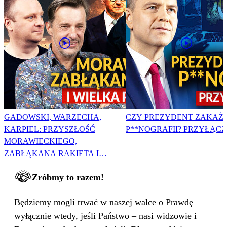
GADOWSKI, WARZECHA,
CZY PREZYDENT ZAKAŻ
KARPIEL: PRZYSZŁOŚĆ
P**NOGRAFII? PRZYŁĄCZ 
MORAWIECKIEGO,
ZABŁĄKANA RAKIETA I
WIELKA PODMIANA
Zróbmy to razem!
Będziemy mogli trwać w naszej walce o Prawdę
wyłącznie wtedy, jeśli Państwo – nasi widzowie i