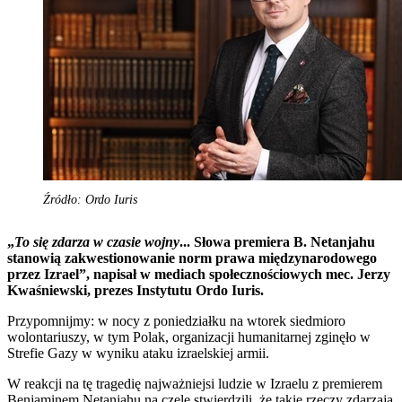
Źródło: Ordo Iuris
„
To się zdarza w czasie wojny
... Słowa premiera B. Netanjahu
stanowią zakwestionowanie norm prawa międzynarodowego
przez Izrael”, napisał w mediach społecznościowych mec. Jerzy
Kwaśniewski, prezes Instytutu Ordo Iuris.
Przypomnijmy: w nocy z poniedziałku na wtorek siedmioro
wolontariuszy, w tym Polak, organizacji humanitarnej zginęło w
Strefie Gazy w wyniku ataku izraelskiej armii.
W reakcji na tę tragedię najważniejsi ludzie w Izraelu z premierem
Benjaminem Netanjahu na czele stwierdzili, że takie rzeczy zdarzają