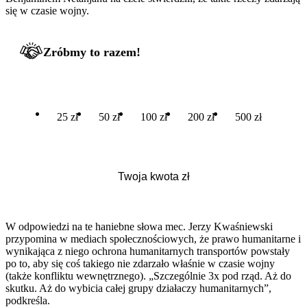
się w czasie wojny.
Zróbmy to razem!
25 zł
50 zł
100 zł
200 zł
500 zł
W odpowiedzi na te haniebne słowa mec. Jerzy Kwaśniewski
przypomina w mediach społecznościowych, że prawo humanitarne i
wynikająca z niego ochrona humanitarnych transportów powstały
po to, aby się coś takiego nie zdarzało właśnie w czasie wojny
(także konfliktu wewnętrznego). „Szczególnie 3x pod rząd. Aż do
skutku. Aż do wybicia całej grupy działaczy humanitarnych”,
podkreśla.