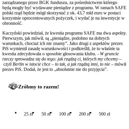
zarządzanego przez BGK funduszu, za pośrednictwem którego
będą mogły być wydawane pieniądze z programu. W ramach SAFE
polski rząd będzie mógł skorzystać z ok. 43,7 mld euro w postaci
korzystnie oprocentowanych pożyczek, i wydać je na inwestycje w
obronność.
Kaczyński powiedział, że kwestia programu SAFE ma dwa aspekty.
Pierwszym, jak mówił, są „pieniądze, podobno na dobrych
warunkach, chociaż ich nie znamy”. Jako drugi z aspektów prezes
PiS wymienił zasadę warunkowości i podkreślił, że to właśnie ta
kwestia zdecydowała o sposobie głosowania klubu. -
W gruncie
rzeczy sprowadza się do tego: jak rządzą ci, których my chcemy –
czyli Berlin w istocie chce – to tak, a jak rządzą inni, to nie
– mówił
prezes PiS. Dodał, że jest to „absolutnie nie do przyjęcia”.
Zróbmy to razem!
25 zł
50 zł
100 zł
200 zł
500 zł