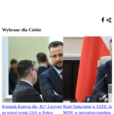
Wybrane dla Ciebie
Kosiniak-Kamysz dla „Rz”: Liczymy
Rząd Tuska brnie w SAFE. Sze
na więcej wojsk USA w Polsce
MON: w przyszłym tygodniu