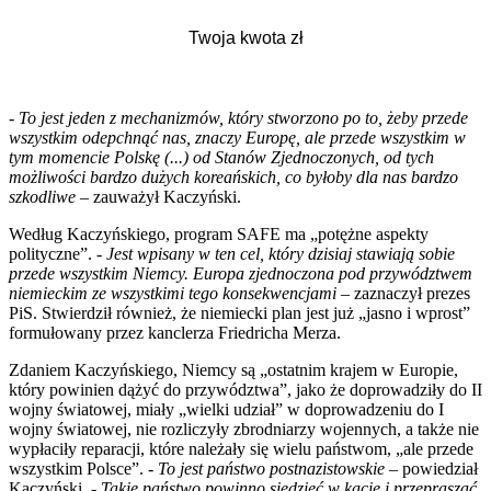
-
To jest jeden z mechanizmów, który stworzono po to, żeby przede
wszystkim odepchnąć nas, znaczy Europę, ale przede wszystkim w
tym momencie Polskę (...) od Stanów Zjednoczonych, od tych
możliwości bardzo dużych koreańskich, co byłoby dla nas bardzo
szkodliwe
– zauważył Kaczyński.
Według Kaczyńskiego, program SAFE ma „potężne aspekty
polityczne”. -
Jest wpisany w ten cel, który dzisiaj stawiają sobie
przede wszystkim Niemcy. Europa zjednoczona pod przywództwem
niemieckim ze wszystkimi tego konsekwencjami
– zaznaczył prezes
PiS. Stwierdził również, że niemiecki plan jest już „jasno i wprost”
formułowany przez kanclerza Friedricha Merza.
Zdaniem Kaczyńskiego, Niemcy są „ostatnim krajem w Europie,
który powinien dążyć do przywództwa”, jako że doprowadziły do II
wojny światowej, miały „wielki udział” w doprowadzeniu do I
wojny światowej, nie rozliczyły zbrodniarzy wojennych, a także nie
wypłaciły reparacji, które należały się wielu państwom, „ale przede
wszystkim Polsce”. -
To jest państwo postnazistowskie
– powiedział
Kaczyński. -
Takie państwo powinno siedzieć w kącie i przepraszać,