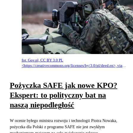
fot. Gov.pl, CC BY 3.0 PL
<https://creativecommons.org/licenses/by/3.0/pl/deed.en>, via
Wikimedia Commons
Pożyczka SAFE jak nowe KPO?
Ekspert: to polityczny bat na
naszą niepodległość
W ocenie byłego ministra rozwoju i technologii Piotra Nowaka,
pożyczka dla Polski z programu SAFE nie jest zwykłym