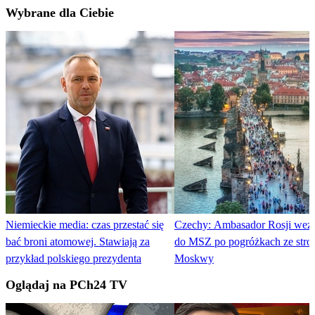
Wybrane dla Ciebie
Niemieckie media: czas przestać się
Czechy: Ambasador Rosji we
bać broni atomowej. Stawiają za
do MSZ po pogróżkach ze stro
przykład polskiego prezydenta
Moskwy
Oglądaj na PCh24 TV