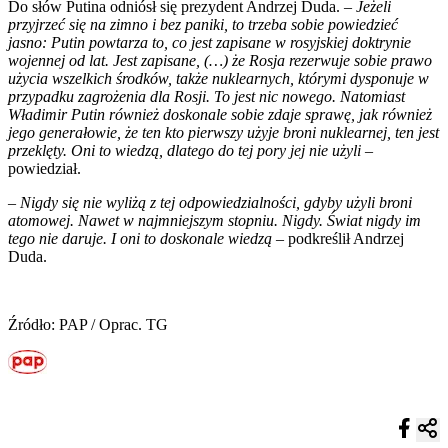
Do słów Putina odniósł się prezydent Andrzej Duda. –
Jeżeli
przyjrzeć się na zimno i bez paniki, to trzeba sobie powiedzieć
jasno: Putin powtarza to, co jest zapisane w rosyjskiej doktrynie
wojennej od lat. Jest zapisane, (…) że Rosja rezerwuje sobie prawo
użycia wszelkich środków, także nuklearnych, którymi dysponuje w
przypadku zagrożenia dla Rosji. To jest nic nowego. Natomiast
Władimir Putin również doskonale sobie zdaje sprawę, jak również
jego generałowie, że ten kto pierwszy użyje broni nuklearnej, ten jest
przeklęty. Oni to wiedzą, dlatego do tej pory jej nie użyli
–
powiedział.
–
Nigdy się nie wyliżą z tej odpowiedzialności, gdyby użyli broni
atomowej. Nawet w najmniejszym stopniu. Nigdy. Świat nigdy im
tego nie daruje. I oni to doskonale wiedzą
– podkreślił Andrzej
Duda.
Źródło: PAP / Oprac. TG