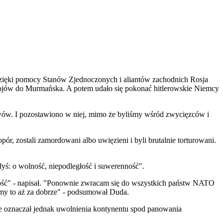
dzięki pomocy Stanów Zjednoczonych i aliantów zachodnich Rosja
ojów do Murmańska. A potem udało się pokonać hitlerowskie Niemcy
ływów. I pozostawiono w niej, mimo że byliśmy wśród zwycięzców i
pór, zostali zamordowani albo uwięzieni i byli brutalnie torturowani.
dyś: o wolność, niepodległość i suwerenność".
nność" - napisał. "Ponownie zwracam się do wszystkich państw NATO
emy to aż za dobrze" - podsumował Duda.
nie oznaczał jednak uwolnienia kontynentu spod panowania