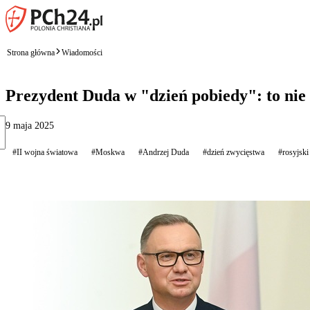
Strona główna
Wiadomości
Prezydent Duda w "dzień pobiedy": to nie
9 maja 2025
#II wojna światowa
#Moskwa
#Andrzej Duda
#dzień zwycięstwa
#rosyjski