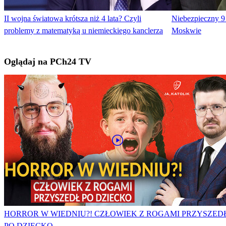
II wojna światowa krótsza niż 4 lata? Czyli
Niebezpieczny 9
problemy z matematyką u niemieckiego kanclerza
Moskwie
Oglądaj na PCh24 TV
HORROR W WIEDNIU?! CZŁOWIEK Z ROGAMI PRZYSZED
PO DZIECKO