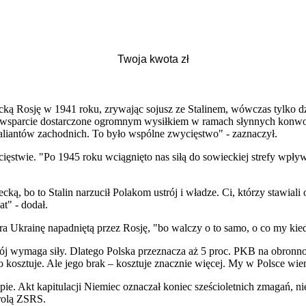
cką Rosję w 1941 roku, zrywając sojusz ze Stalinem, wówczas tylko 
zez wsparcie dostarczone ogromnym wysiłkiem w ramach słynnych konw
liantów zachodnich. To było wspólne zwycięstwo" - zaznaczył.
cięstwie. "Po 1945 roku wciągnięto nas siłą do sowieckiej strefy wp
ką, bo to Stalin narzucił Polakom ustrój i władze. Ci, którzy stawiali o
t" - dodał.
ra Ukrainę napadniętą przez Rosję, "bo walczy o to samo, o co my kie
okój wymaga siły. Dlatego Polska przeznacza aż 5 proc. PKB na obro
o kosztuje. Ale jego brak – kosztuje znacznie więcej. My w Polsce wi
opie. Akt kapitulacji Niemiec oznaczał koniec sześcioletnich zmagań, 
rolą ZSRS.