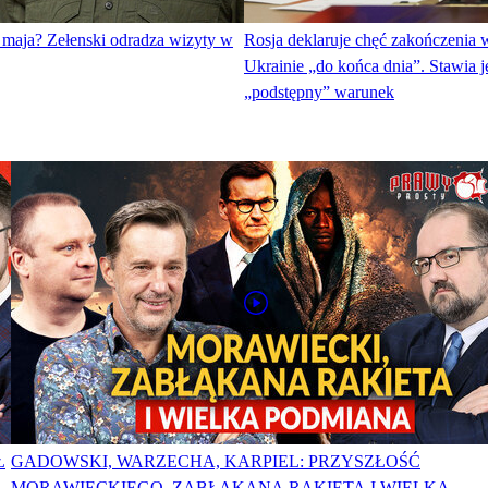
 maja? Zełenski odradza wizyty w
Rosja deklaruje chęć zakończenia 
Ukrainie „do końca dnia”. Stawia 
„podstępny” warunek
Ł
GADOWSKI, WARZECHA, KARPIEL: PRZYSZŁOŚĆ
MORAWIECKIEGO, ZABŁĄKANA RAKIETA I WIELKA