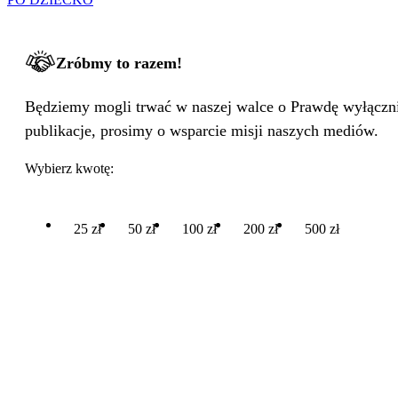
Zróbmy to razem!
Będziemy mogli trwać w naszej walce o Prawdę wyłącznie
publikacje, prosimy o wsparcie misji naszych mediów.
Wybierz kwotę:
25 zł
50 zł
100 zł
200 zł
500 zł