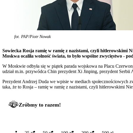
fot. PAP/Piotr Nowak
Sowiecka Rosja ramię w ramię z nazistami, czyli hitlerowskimi N
Moskwa ocaliła wolność świata, to było wspólne zwycięstwo - po
W Moskwie odbyła się w piątek parada wojskowa na Placu Czerwonym
udział m.in. przywódca Chin prezydent Xi Jinping, prezydent Serbii
Prezydent Andrzej Duda we wpisie w mediach społecznościowych zw
taka, że to Rosja – ramię w ramię z nazistami, czyli hitlerowskimi N
Zróbmy to razem!
25 zł
50 zł
100 zł
200 zł
500 zł