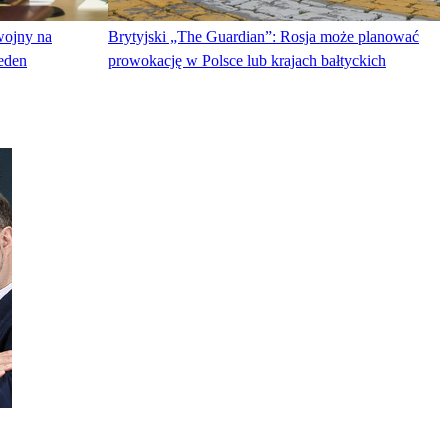
wojny na
Brytyjski „The Guardian”: Rosja może planować
jeden
prowokację w Polsce lub krajach bałtyckich