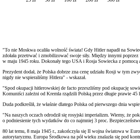
"To nie Moskwa ocaliła wolność świata! Gdy Hitler napadł na Sowie
zdołała przetrwać i zmobilizować swoje siły. Między innymi popr
w maju 1945 roku. Dokonały tego USA i Rosja Sowiecka z pomocą a
Prezydent dodał, że Polska dobrze zna cenę udziału Rosji w tym zwy
nigdy nie wspieraliśmy Hitlera" - wskazał.
"Spod okupacji hitlerowskiej de facto przeszliśmy pod okupację sowiec
Komuniści zależni od Kremla rządzili Polską przez długie prawie 45 la
Duda podkreślił, że właśnie dlatego Polska od pierwszego dnia wspie
"Na naszych oczach odrodził się rosyjski imperializm. Wiemy, że p
o podniesienie tych wydatków do co najmniej 3 proc. Bezpieczeństw
80 lat temu, 8 maja 1945 r., zakończyła się II wojna światowa w Eur
autorytaryzmu. Europa Środkowa na pół wieku znalazła się pod kont