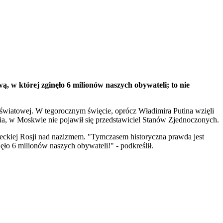
, w której zginęło 6 milionów naszych obywateli; to nie
wiatowej. W tegorocznym święcie, oprócz Władimira Putina wzięli
nia, w Moskwie nie pojawił się przedstawiciel Stanów Zjednoczonych.
ckiej Rosji nad nazizmem. "Tymczasem historyczna prawda jest
ęło 6 milionów naszych obywateli!" - podkreślił.