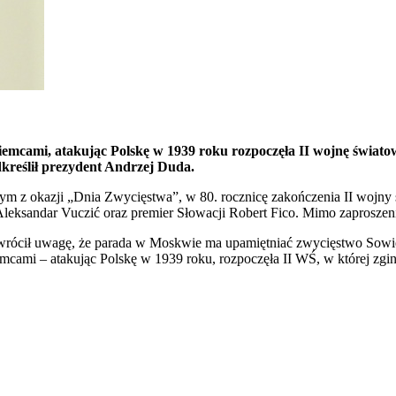
iemcami, atakując Polskę w 1939 roku rozpoczęła II wojnę światową
dkreślił prezydent Andrzej Duda.
 z okazji „Dnia Zwycięstwa”, w 80. rocznicę zakończenia II wojny ś
 Aleksandar Vuczić oraz premier Słowacji Robert Fico. Mimo zaprosze
rócił uwagę, że parada w Moskwie ma upamiętniać zwycięstwo Sowie
iemcami – atakując Polskę w 1939 roku, rozpoczęła II WŚ, w której zgin