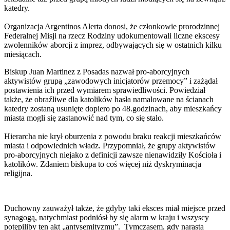
katedry.
Organizacja Argentinos Alerta donosi, że członkowie prorodzinnej
Federalnej Misji na rzecz Rodziny udokumentowali liczne ekscesy
zwolenników aborcji z imprez, odbywających się w ostatnich kilku
miesiącach.
Biskup Juan Martinez z Posadas nazwał pro-aborcyjnych
aktywistów grupą „zawodowych inicjatorów przemocy” i zażądał
postawienia ich przed wymiarem sprawiedliwości. Powiedział
także, że obraźliwe dla katolików hasła namalowane na ścianach
katedry zostaną usunięte dopiero po 48.godzinach, aby mieszkańcy
miasta mogli się zastanowić nad tym, co się stało.
Hierarcha nie krył oburzenia z powodu braku reakcji mieszkańców
miasta i odpowiednich władz. Przypomniał, że grupy aktywistów
pro-aborcyjnych niejako z definicji zawsze nienawidziły Kościoła i
katolików. Zdaniem biskupa to coś więcej niż dyskryminacja
religijna.
Duchowny zauważył także, że gdyby taki eksces miał miejsce przed
synagogą, natychmiast podniósł by się alarm w kraju i wszyscy
potępiliby ten akt „antysemityzmu”. Tymczasem, gdy narasta