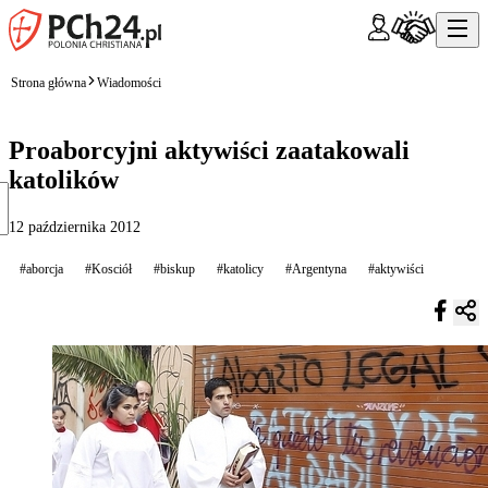
Strona główna
Wiadomości
Proaborcyjni aktywiści zaatakowali
katolików
12 października 2012
#aborcja
#Kosciół
#biskup
#katolicy
#Argentyna
#aktywiści