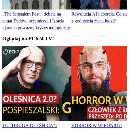
„The Jerusalem Post”: debata na
Rewolucja AI i aborcja. Co się 
temat Żydów, przymierza i Izraela
z godnością życia ludzi?
ujawnia poważny kryzys teologiczny
Oglądaj na PCh24 TV
TO "DRUGA OLEŚNICA"?
HORROR W WIEDNIU?!