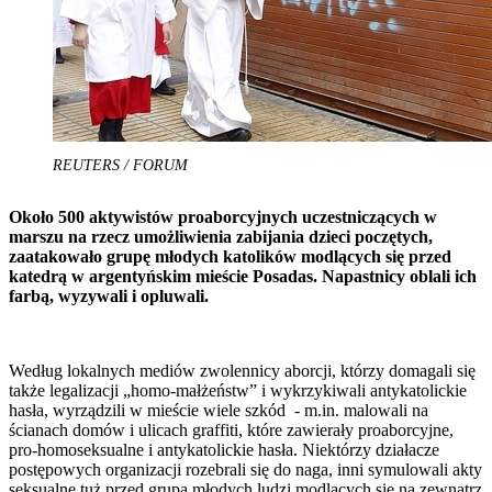
REUTERS / FORUM
Około 500 aktywistów proaborcyjnych uczestniczących w
marszu na rzecz umożliwienia zabijania dzieci poczętych,
zaatakowało grupę młodych katolików modlących się przed
katedrą w argentyńskim mieście Posadas. Napastnicy oblali ich
farbą, wyzywali i opluwali.
Według lokalnych mediów zwolennicy aborcji, którzy domagali się
także legalizacji „homo-małżeństw” i wykrzykiwali antykatolickie
hasła, wyrządzili w mieście wiele szkód - m.in. malowali na
ścianach domów i ulicach graffiti, które zawierały proaborcyjne,
pro-homoseksualne i antykatolickie hasła. Niektórzy działacze
postępowych organizacji rozebrali się do naga, inni symulowali akty
seksualne tuż przed grupą młodych ludzi modlących się na zewnątrz