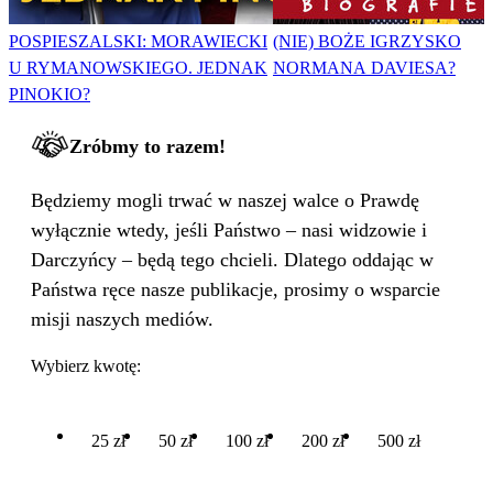
POSPIESZALSKI: MORAWIECKI
(NIE) BOŻE IGRZYSKO
U RYMANOWSKIEGO. JEDNAK
NORMANA DAVIESA?
PINOKIO?
Zróbmy to razem!
Będziemy mogli trwać w naszej walce o Prawdę
wyłącznie wtedy, jeśli Państwo – nasi widzowie i
Darczyńcy – będą tego chcieli. Dlatego oddając w
Państwa ręce nasze publikacje, prosimy o wsparcie
misji naszych mediów.
Wybierz kwotę:
25 zł
50 zł
100 zł
200 zł
500 zł