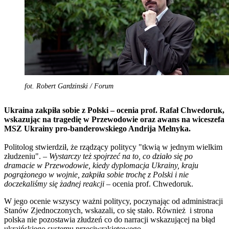
fot. Robert Gardzinski / Forum
Ukraina zakpiła sobie z Polski – ocenia prof. Rafał Chwedoruk,
wskazując na tragedię w Przewodowie oraz awans na wiceszefa
MSZ Ukrainy pro-banderowskiego Andrija Melnyka.
Politolog stwierdził, że rządzący politycy "tkwią w jednym wielkim
złudzeniu".
– Wystarczy też spojrzeć na to, co działo się po
dramacie w Przewodowie, kiedy dyplomacja Ukrainy, kraju
pogrążonego w wojnie, zakpiła sobie trochę z Polski i nie
doczekaliśmy się żadnej reakcji
– ocenia prof. Chwedoruk.
W jego ocenie wszyscy ważni politycy, poczynając od administracji
Stanów Zjednoczonych, wskazali, co się stało. Również i strona
polska nie pozostawia złudzeń co do narracji wskazującej na błąd
ukraińskiego systemu przeciwrakietowego.