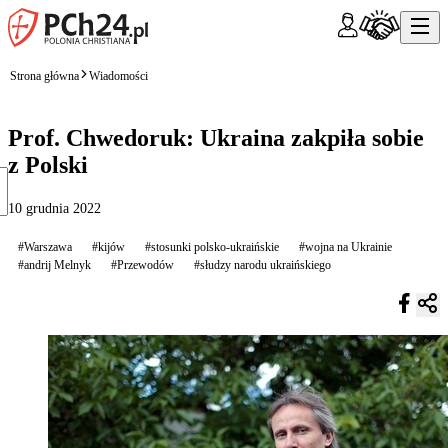
Strona główna
Wiadomości
Prof. Chwedoruk: Ukraina zakpiła sobie
z Polski
10 grudnia 2022
#Warszawa
#kijów
#stosunki polsko-ukraińskie
#wojna na Ukrainie
#andrij Melnyk
#Przewodów
#słudzy narodu ukraińskiego