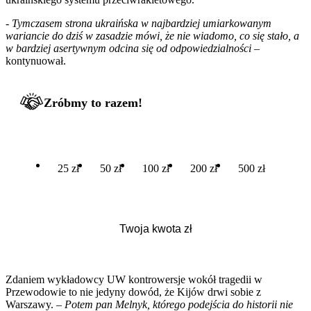
-
Tymczasem strona ukraińska w najbardziej umiarkowanym
wariancie do dziś w zasadzie mówi, że nie wiadomo, co się stało, a
w bardziej asertywnym odcina się od odpowiedzialności
–
kontynuował.
Zróbmy to razem!
25 zł
50 zł
100 zł
200 zł
500 zł
Zdaniem wykładowcy UW kontrowersje wokół tragedii w
Przewodowie to nie jedyny dowód, że Kijów drwi sobie z
Warszawy.
– Potem pan Melnyk, którego podejścia do historii nie