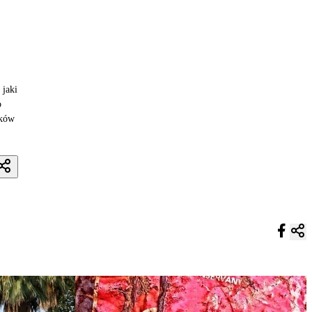
jaki
o
nków