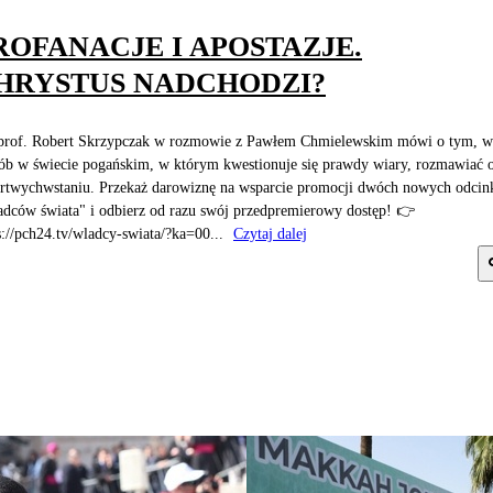
ROFANACJE I APOSTAZJE.
HRYSTUS NADCHODZI?
prof. Robert Skrzypczak w rozmowie z Pawłem Chmielewskim mówi o tym, w 
ób w świecie pogańskim, w którym kwestionuje się prawdy wiary, rozmawiać 
twychwstaniu. Przekaż darowiznę na wsparcie promocji dwóch nowych odci
dców świata" i odbierz od razu swój przedpremierowy dostęp! 👉
s://pch24.tv/wladcy-swiata/?ka=00...
Czytaj dalej