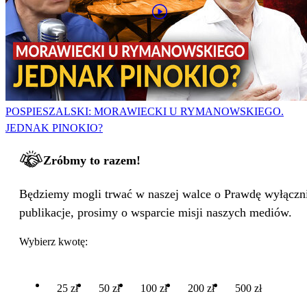
POSPIESZALSKI: MORAWIECKI U RYMANOWSKIEGO.
JEDNAK PINOKIO?
Zróbmy to razem!
Będziemy mogli trwać w naszej walce o Prawdę wyłącznie
publikacje, prosimy o wsparcie misji naszych mediów.
Wybierz kwotę:
25 zł
50 zł
100 zł
200 zł
500 zł