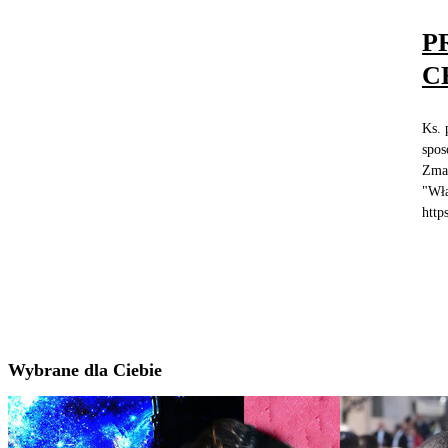
P
C
Ks. 
spos
Zmar
"Wła
http
Wybrane dla Ciebie