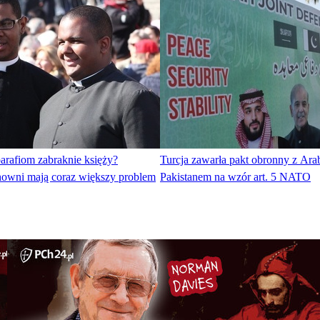
rafiom zabraknie księży?
Turcja zawarła pakt obronny z Arab
howni mają coraz większy problem
Pakistanem na wzór art. 5 NATO