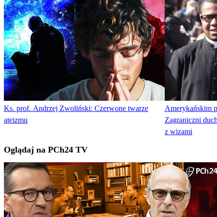
Ks. prof. Andrzej Zwoliński: Czerwone twarze
Amerykańskim pa
ateizmu
Zagraniczni duc
z wizami
Oglądaj na PCh24 TV