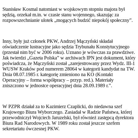
Stanisław Kosmal natomiast w wojskowym stopniu majora był
sędzią, orzekał m.in. w czasie stanu wojennego, skazując za
rozpowszechnianie ulotek „mogących budzić niepokój społeczny”.
Inny, były już członek PKW, Andrzej Mączyński składał
oświadczenie lustracyjne jako sędzia Trybunału Konstytucyjnego
(przestał nim być w 2006 roku). Uznano je wówczas za prawdziwe.
Jak twierdzi „Gazeta Polska” w archiwach IPN jest dokument, który
poświadcza, że Mączyński został „zarejestrowany przez Wydz. III-1
WUSW Kraków pod numerem 28064 w kategorii kandydat na TW.
Dnia 08.07.1985 r. kategorię zmieniono na KO (Kontakt
Operacyjny – forma współpracy – przyp. red.). Materiały
zniszczono w jednostce operacyjnej dnia 28.09.1989 r.”.
W PZPR działał za to Kazimierz Czaplicki, do niedawna szef
Krajowego Biura Wyborczego. Zasiadał w Radzie Państwa, której
przewodniczył Wojciech Jaruzelski, był również zastępcą dyrektora
Biura Rad Narodowych. W 1989 roku został jeszcze szefem
sekretariatu ówczesnej PKW.