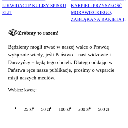
LIKWIDACJI? KULISY SPISKU
KARPIEL: PRZYSZŁOŚĆ
ELIT
MORAWIECKIEGO,
ZABŁĄKANA RAKIETA I
WIELKA PODMIANA
Zróbmy to razem!
Będziemy mogli trwać w naszej walce o Prawdę
wyłącznie wtedy, jeśli Państwo – nasi widzowie i
Darczyńcy – będą tego chcieli. Dlatego oddając w
Państwa ręce nasze publikacje, prosimy o wsparcie
misji naszych mediów.
Wybierz kwotę:
25 zł
50 zł
100 zł
200 zł
500 zł