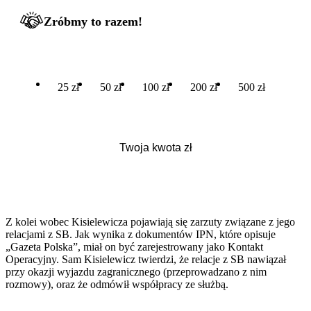
Zróbmy to razem!
25 zł
50 zł
100 zł
200 zł
500 zł
Z kolei wobec Kisielewicza pojawiają się zarzuty związane z jego
relacjami z SB. Jak wynika z dokumentów IPN, które opisuje
„Gazeta Polska”, miał on być zarejestrowany jako Kontakt
Operacyjny. Sam Kisielewicz twierdzi, że relacje z SB nawiązał
przy okazji wyjazdu zagranicznego (przeprowadzano z nim
rozmowy), oraz że odmówił współpracy ze służbą.