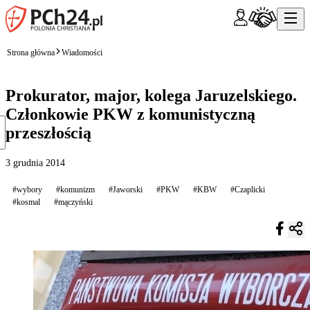
Strona główna
Wiadomości
Prokurator, major, kolega Jaruzelskiego.
Członkowie PKW z komunistyczną
przeszłością
3 grudnia 2014
#wybory
#komunizm
#Jaworski
#PKW
#KBW
#Czaplicki
#kosmal
#mączyński