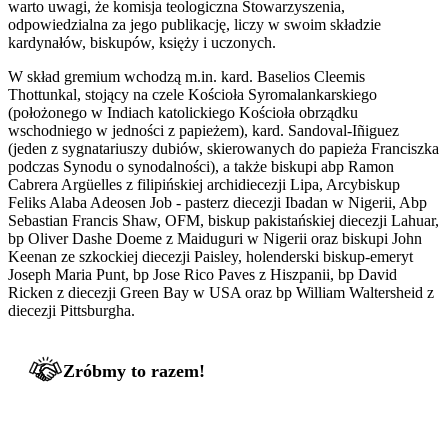
warto uwagi, że komisja teologiczna Stowarzyszenia,
odpowiedzialna za jego publikację, liczy w swoim składzie
kardynałów, biskupów, księży i uczonych.
W skład gremium wchodzą m.in. kard. Baselios Cleemis
Thottunkal, stojący na czele Kościoła Syromalankarskiego
(położonego w Indiach katolickiego Kościoła obrządku
wschodniego w jedności z papieżem), kard. Sandoval-Iñiguez
(jeden z sygnatariuszy dubiów, skierowanych do papieża Franciszka
podczas Synodu o synodalności), a także biskupi abp Ramon
Cabrera Argüelles z filipińskiej archidiecezji Lipa, Arcybiskup
Feliks Alaba Adeosen Job - pasterz diecezji Ibadan w Nigerii, Abp
Sebastian Francis Shaw, OFM, biskup pakistańskiej diecezji Lahuar,
bp Oliver Dashe Doeme z Maiduguri w Nigerii oraz biskupi John
Keenan ze szkockiej diecezji Paisley, holenderski biskup-emeryt
Joseph Maria Punt, bp Jose Rico Paves z Hiszpanii, bp David
Ricken z diecezji Green Bay w USA oraz bp William Waltersheid z
diecezji Pittsburgha.
Zróbmy to razem!