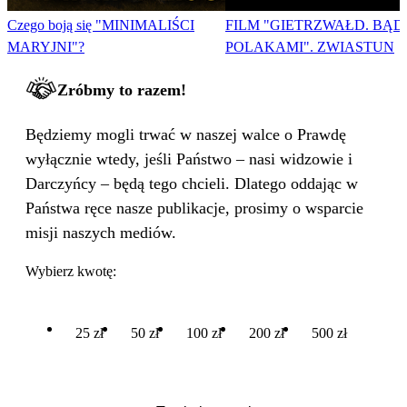
Czego boją się "MINIMALIŚCI
FILM "GIETRZWAŁD. BĄD
MARYJNI"?
POLAKAMI". ZWIASTUN
Zróbmy to razem!
Będziemy mogli trwać w naszej walce o Prawdę
wyłącznie wtedy, jeśli Państwo – nasi widzowie i
Darczyńcy – będą tego chcieli. Dlatego oddając w
Państwa ręce nasze publikacje, prosimy o wsparcie
misji naszych mediów.
Wybierz kwotę:
25 zł
50 zł
100 zł
200 zł
500 zł