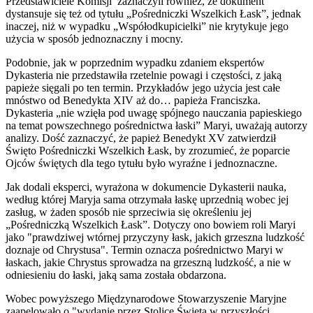
Przedstawiciele Komisji zaznaczyli również, że dokument
dystansuje się też od tytułu „Pośredniczki Wszelkich Łask”, jednak
inaczej, niż w wypadku „Współodkupicielki” nie krytykuje jego
użycia w sposób jednoznaczny i mocny.
Podobnie, jak w poprzednim wypadku zdaniem ekspertów
Dykasteria nie przedstawiła rzetelnie powagi i częstości, z jaką
papieże sięgali po ten termin. Przykładów jego użycia jest całe
mnóstwo od Benedykta XIV aż do… papieża Franciszka.
Dykasteria „nie wzięła pod uwagę spójnego nauczania papieskiego
na temat powszechnego pośrednictwa łaski” Maryi, uważają autorzy
analizy. Dość zaznaczyć, że papież Benedykt XV zatwierdził
Święto Pośredniczki Wszelkich Łask, by zrozumieć, że poparcie
Ojców świętych dla tego tytułu było wyraźne i jednoznaczne.
Jak dodali eksperci, wyrażona w dokumencie Dykasterii nauka,
według której Maryja sama otrzymała łaskę uprzednią wobec jej
zasług, w żaden sposób nie sprzeciwia się określeniu jej
„Pośredniczką Wszelkich Łask”. Dotyczy ono bowiem roli Maryi
jako "prawdziwej wtórnej przyczyny łask, jakich grzeszna ludzkość
doznaje od Chrystusa". Termin oznacza pośrednictwo Maryi w
łaskach, jakie Chrystus sprowadza na grzeszną ludzkość, a nie w
odniesieniu do łaski, jaką sama została obdarzona.
Wobec powyższego Międzynarodowe Stowarzyszenie Maryjne
zaapelowało o "wydanie przez Stolicę Świętą w przyszłości