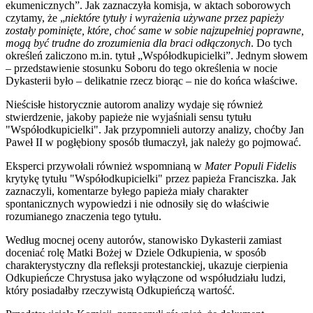
ekumenicznych”. Jak zaznaczyła komisja, w aktach soborowych
czytamy, że „
niektóre tytuły i wyrażenia używane przez papieży
zostały pominięte, które, choć same w sobie najzupełniej poprawne,
mogą być trudne do zrozumienia dla braci odłączonych
. Do tych
określeń zaliczono m.in. tytuł „Współodkupicielki”. Jednym słowem
– przedstawienie stosunku Soboru do tego określenia w nocie
Dykasterii było – delikatnie rzecz biorąc – nie do końca właściwe.
Nieścisłe historycznie autorom analizy wydaje się również
stwierdzenie, jakoby papieże nie wyjaśniali sensu tytułu
"Współodkupicielki". Jak przypomnieli autorzy analizy, choćby Jan
Paweł II w pogłębiony sposób tłumaczył, jak należy go pojmować.
Eksperci przywołali również wspomnianą w
Mater Populi Fidelis
krytykę tytułu "Współodkupicielki" przez papieża Franciszka. Jak
zaznaczyli, komentarze byłego papieża miały charakter
spontanicznych wypowiedzi i nie odnosiły się do właściwie
rozumianego znaczenia tego tytułu.
Według mocnej oceny autorów, stanowisko Dykasterii zamiast
doceniać rolę Matki Bożej w Dziele Odkupienia, w sposób
charakterystyczny dla refleksji protestanckiej, ukazuje cierpienia
Odkupieńcze Chrystusa jako wyłączone od współudziału ludzi,
który posiadałby rzeczywistą Odkupieńczą wartość.