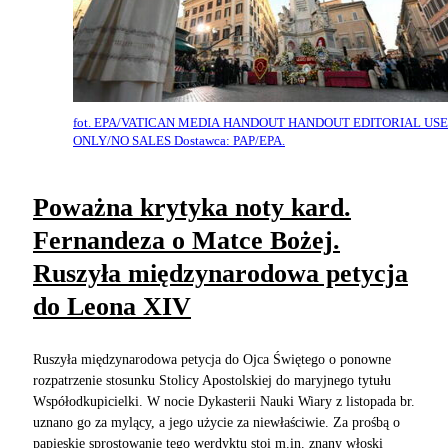
fot. EPA/VATICAN MEDIA HANDOUT HANDOUT EDITORIAL USE
ONLY/NO SALES Dostawca: PAP/EPA.
Poważna krytyka noty kard.
Fernandeza o Matce Bożej.
Ruszyła międzynarodowa petycja
do Leona XIV
Ruszyła międzynarodowa petycja do Ojca Świętego o ponowne
rozpatrzenie stosunku Stolicy Apostolskiej do maryjnego tytułu
Współodkupicielki. W nocie Dykasterii Nauki Wiary z listopada br.
uznano go za mylący, a jego użycie za niewłaściwie. Za prośbą o
papieskie sprostowanie tego werdyktu stoi m.in. znany włoski