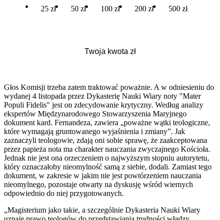
25 zł
50 zł
100 zł
200 zł
500 zł
Głos Komisji trzeba zatem traktować poważnie. A w odniesieniu do
wydanej 4 listopada przez Dykasterię Nauki Wiary noty "Mater
Populi Fidelis" jest on zdecydowanie krytyczny. Według analizy
ekspertów Międzynarodowego Stowarzyszenia Maryjnego
dokument kard. Fernandeza, zawiera „poważne wątki teologiczne,
które wymagają gruntowanego wyjaśnienia i zmiany”. Jak
zaznaczyli teologowie, zdają oni sobie sprawę, że zaakceptowana
przez papieża nota ma charakter nauczania zwyczajnego Kościoła.
Jednak nie jest ona orzeczeniem o najwyższym stopniu autorytetu,
który oznaczałoby nieomylność samą z siebie, dodali. Zamiast tego
dokument, w zakresie w jakim nie jest powtórzeniem nauczania
nieomylnego, pozostaje otwarty na dyskusję wśród wiernych
odpowiednio do niej przygotowanych.
„Magisterium jako takie, a szczególnie Dykasteria Nauki Wiary
uznaje prawo teologów do przedstawiania trudności władzy