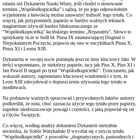
zdania niż Dykasteria Nauki Wiary, jeśli chodzi o stosowanie
terminu „Współodkupicielka” i sądzą, że po jego odpowiednim
wyjaśnieniu z łatwością można zauważyć trafność tego tytułu. Co
więcej, jak przypomnieli, papieże w bardzo ważnych tekstach
magisterium używali bardzo bliskoznacznego ze
"Współodkupicielką" łacińskiego terminu „Reparatrix”. Słowo to
spotykamy m.in w bulli bł. Piusa IX ustanawiającej Dogmat o
Niepokalanym Poczęciu, pojawia się ono w encyklikach Piusa X,
Piusa XI i Leona XIII.
Dykasteria w swojej nocie pominęła jeszcze inny kluczowy fakt. W
treści wspomniano, że niektórzy papieże, tacy jak Pius X, Pius XI i
Jan Paweł II sięgali po tytuł "Współodkupicielki". Tymczasem, jak
wskazali autorzy, zapomniano kluczowej wiadomości o tym, że
Leon XIII zdecydował o dopuszczeniu używania tego tytułu w
modlitwach.
Na podstawie ważnych opracowań i przywołanych faktów autorzy
podkreślili, że nota, choć zaznacza użycie tego tytułu przez papieży,
zupełnie niedoszacowuje powagi i częstości, z jaką pojawiał się on
u Ojców Świętych.
Co więcej, według analizy dokument Dykasterii nietrafnie
stwierdza, że Sobór Watykański II wycofał się z użycia tytułu
"Współodkupicielki" z powodów „dogmatycznych, pastoralnych i