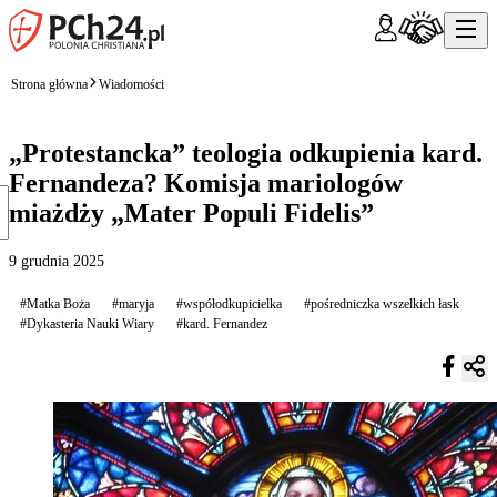
Strona główna
Wiadomości
„Protestancka” teologia odkupienia kard.
Fernandeza? Komisja mariologów
miażdży „Mater Populi Fidelis”
9 grudnia 2025
#Matka Boża
#maryja
#współodkupicielka
#pośredniczka wszelkich łask
#Dykasteria Nauki Wiary
#kard. Fernandez