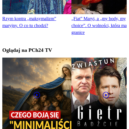
Rzym kontra „maksymalizm”
„Fiat” Maryi, a „my body, my
maryjny. O co tu chodzi?
choice”. O wolności, która ma
granice
Oglądaj na PCh24 TV