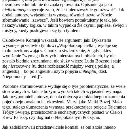
nieodpowiedni lub nie do zaakceptowania. Opisanie go jako
niefortunnego
sugeruje za to, że jest nierozważnie go używać". Jak
dodali autorzy, wyjaśnienia wymaga również użyte w Nocie
sformułowanie „zawsze”. Jeśli bowiem potraktujemy je tak, jak
nakazywałaby logika, w takim wypadku źle czynili papieże, święci i
mistycy, kiedy posługiwali się tym tytułem.
Członkowie Komisji wskazali, że argument, jaki Dykasteria
wysunęła przeciwko tytułowi „Współodkupicielki”, wydaje się
mało przekonywający. Chodzi o stwierdzenie, że gdy jakieś
wyrażenie "wymaga licznych i nieustannych objaśnień, by nie
zostało błędnie zrozumiane, nie służy wierze Ludu Bożego i staje
się
niestosowne
[tu duża rozbieżność między wersją polską, a
angielską – bo po angielsku użyto pojęcia
unhelpful,
dosł.
Niepomocny – red.]".
Podobne sformułowanie wydaje się o tyle problematyczne, że wiele
stosowanych w kulcie bożym wyrażeń takich wyjaśnień wymaga.
Jak przypomnieli autorzy, debata dotycząca dokładnego rozumienia
pojęć obejmowała m.in. określenie Maryi jako Matki Bożej. Mało
tego, stałego tłumaczenia wymaga przekraczająca pojęcie Tajemnica
Trójcy Świętej, przeistoczenie eucharystycznych postaci w Ciało i
Krew Pańską, czy dogmat o Niepokalanym Poczęciu.
Jak zadeklarowali przedstawiciele komisji, są oni zgoła innego