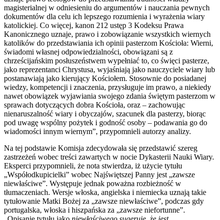
magisterialnej w odniesieniu do argumentów i nauczania pewnych
dokumentów dla celu ich lepszego rozumienia i wyrażenia wiary
katolickiej. Co więcej, kanon 212 ustęp 3 Kodeksu Prawa
Kanonicznego uznaje, prawo i zobowiązanie wszystkich wiernych
katolików do przedstawiania ich opinii pasterzom Kościoła: Wierni,
świadomi własnej odpowiedzialności, obowiązani są z
chrześcijańskim posłuszeństwem wypełniać to, co święci pasterze,
jako reprezentanci Chrystusa, wyjaśniają jako nauczyciele wiary lub
postanawiają jako kierujący Kościołem. Stosownie do posiadanej
wiedzy, kompetencji i znaczenia, przysługuje im prawo, a niekiedy
nawet obowiązek wyjawiania swojego zdania świętym pasterzom w
sprawach dotyczących dobra Kościoła, oraz – zachowując
nienaruszalność wiary i obyczajów, szacunek dla pasterzy, biorąc
pod uwagę wspólny pożytek i godność osoby – podawania go do
wiadomości innym wiernym”, przypomnieli autorzy analizy.
Na tej podstawie Komisja zdecydowała się przedstawić szereg
zastrzeżeń wobec treści zawartych w nocie Dykasterii Nauki Wiary.
Eksperci przypomnieli, że nota stwierdza, iż użycie tytułu
„Współodkupicielki” wobec Najświętszej Panny jest „zawsze
niewłaściwe”. Występuje jednak poważna rozbieżność w
tłumaczeniach. Wersje włoska, angielska i niemiecka uznają takie
tytułowanie Matki Bożej za „zawsze niewłaściwe”, podczas gdy
portugalska, włoska i hiszpańska za „zawsze niefortunne”.
„Opisanie tytułu jako
niewłaściwego sugeruje, że jest