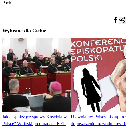
Pach
Wybrane dla Ciebie
Jakie są bieżące sprawy Kościoła w
Ujawniamy: Polscy biskupi roz
Polsce? Wnioski po obradach KEP
dopuszczenie rozwodników do