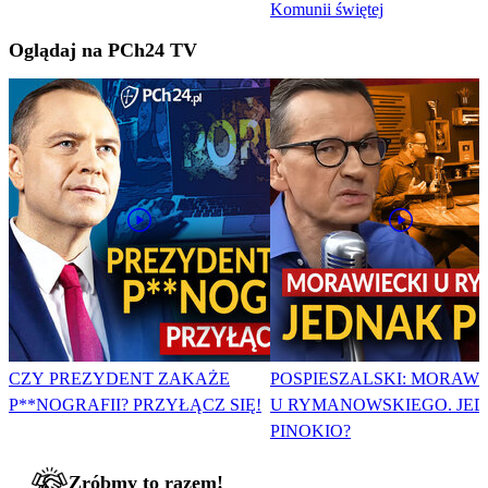
Komunii świętej
Oglądaj na PCh24 TV
CZY PREZYDENT ZAKAŻE
POSPIESZALSKI: MORAWI
P**NOGRAFII? PRZYŁĄCZ SIĘ!
U RYMANOWSKIEGO. JE
PINOKIO?
Zróbmy to razem!