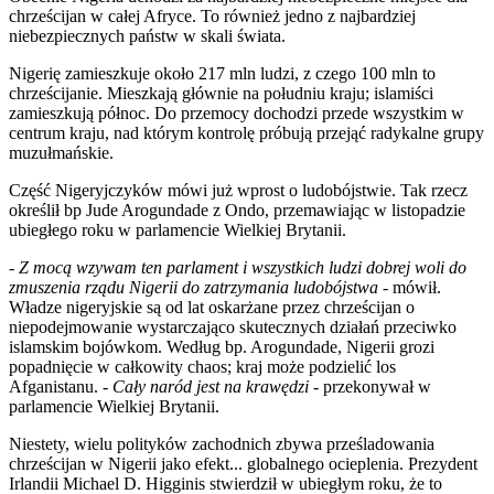
chrześcijan w całej Afryce. To również jedno z najbardziej
niebezpiecznych państw w skali świata.
Nigerię zamieszkuje około 217 mln ludzi, z czego 100 mln to
chrześcijanie. Mieszkają głównie na południu kraju; islamiści
zamieszkują północ. Do przemocy dochodzi przede wszystkim w
centrum kraju, nad którym kontrolę próbują przejąć radykalne grupy
muzułmańskie.
Część Nigeryjczyków mówi już wprost o ludobójstwie. Tak rzecz
określił bp Jude Arogundade z Ondo, przemawiając w listopadzie
ubiegłego roku w parlamencie Wielkiej Brytanii.
-
Z mocą wzywam ten parlament i wszystkich ludzi dobrej woli do
zmuszenia rządu Nigerii do zatrzymania ludobójstwa
- mówił.
Władze nigeryjskie są od lat oskarżane przez chrześcijan o
niepodejmowanie wystarczająco skutecznych działań przeciwko
islamskim bojówkom. Według bp. Arogundade, Nigerii grozi
popadnięcie w całkowity chaos; kraj może podzielić los
Afganistanu. -
Cały naród jest na krawędzi
- przekonywał w
parlamencie Wielkiej Brytanii.
Niestety, wielu polityków zachodnich zbywa prześladowania
chrześcijan w Nigerii jako efekt... globalnego ocieplenia. Prezydent
Irlandii Michael D. Higginis stwierdził w ubiegłym roku, że to