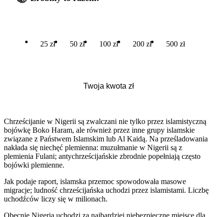
25 zł
50 zł
100 zł
200 zł
500 zł
Chrześcijanie w Nigerii są zwalczani nie tylko przez islamistyczną
bojówkę Boko Haram, ale również przez inne grupy islamskie
związane z Państwem Islamskim lub Al Kaidą. Na prześladowania
nakłada się niechęć plemienna: muzułmanie w Nigerii są z
plemienia Fulani; antychrześcijańskie zbrodnie popełniają często
bojówki plemienne.
Jak podaje raport, islamska przemoc spowodowała masowe
migracje; ludność chrześcijańska uchodzi przez islamistami. Liczbę
uchodźców liczy się w milionach.
Obecnie Nigeria uchodzi za najbardziej niebezpieczne miejsce dla