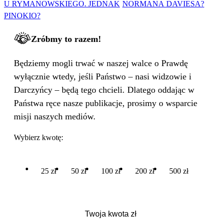
U RYMANOWSKIEGO. JEDNAK
NORMANA DAVIESA?
PINOKIO?
Zróbmy to razem!
Będziemy mogli trwać w naszej walce o Prawdę
wyłącznie wtedy, jeśli Państwo – nasi widzowie i
Darczyńcy – będą tego chcieli. Dlatego oddając w
Państwa ręce nasze publikacje, prosimy o wsparcie
misji naszych mediów.
Wybierz kwotę:
25 zł
50 zł
100 zł
200 zł
500 zł