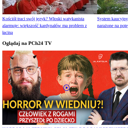
Kościół traci swój język? Włoski watykanista
System kaucyjny
alarmuje: większość kardynałów ma problem z
narażone na potę
łaciną
Oglądaj na PCh24 TV