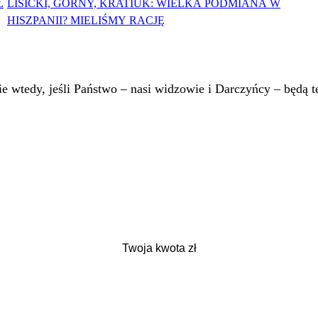
Ł
LISICKI, GÓRNY, KRATIUK: WIELKA PODMIANA W
HISZPANII? MIELIŚMY RACJĘ
 wtedy, jeśli Państwo – nasi widzowie i Darczyńcy – będą te