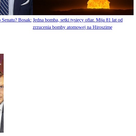
o Senatu? Bosak:
Jedna bomba, setki tysięcy ofiar. Mija 81 lat od
zrzucenia bomby atomowej na Hiroszimę