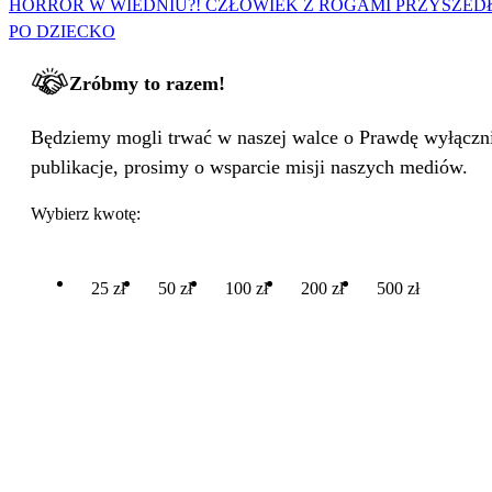
HORROR W WIEDNIU?! CZŁOWIEK Z ROGAMI PRZYSZED
PO DZIECKO
Zróbmy to razem!
Będziemy mogli trwać w naszej walce o Prawdę wyłącznie
publikacje, prosimy o wsparcie misji naszych mediów.
Wybierz kwotę:
25 zł
50 zł
100 zł
200 zł
500 zł