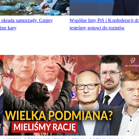
 okrada samorządy. Gminy
Wspólne listy PiS i Konfederacji d
żne kary
jesteśmy gotowi do rozmów