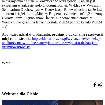
mieszkającym na stałe w klasztorze w Jędrzejowie.
Kapłan jest
ekspertem w zakresie teologii dogmatycznej
. Wykłada w Wyższym
Seminarium Duchownym w Katowicach-Panewnikach, a także jest
autorem książek m.in. „Między Bogiem a człowiekiem”, „Zrodzony
z wiary” oraz „Piękno zbawi świat” i „Zachwiana hierarchia”.
Wielokrotnie gościł na łamach portalu PCh24.pl oraz kanału PCh24
TV.
Aby wziąć udział w wydarzeniu,
prosimy o dokonanie rezerwacji
miejsca na stronie
:
https://klubstanczyka.pl/wydarzenie/rekolekcje-
wielkopostne-w-klubie-stanczyka-kazanie-wyglosi-o-dr-hab-jan-
strumilowski-ocist/
WMa
Wybrane dla Ciebie