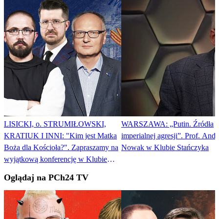
LISICKI, o. STRUMIŁOWSKI,
WARSZAWA: „Putin. Źródła
KRATIUK I INNI: "Kim jest Matka
imperialnej agresji”. Prof. Andr
Boża dla Kościoła?". Zapraszamy na
Nowak w Klubie Stańczyka
wyjątkową konferencję w Klubie
Stańczyka
Oglądaj na PCh24 TV